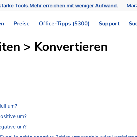
tarke Tools.
Mehr erreichen mit weniger Aufwand.
März
en
Preise
Office-Tipps (5300)
Support
Su
iten > Konvertieren
Null um?
positive um?
negative um?