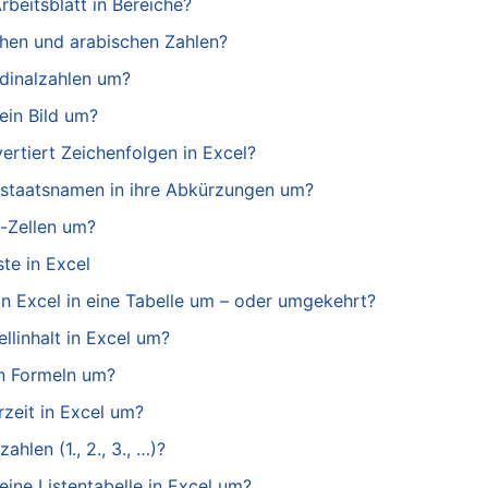
rbeitsblatt in Bereiche?
chen und arabischen Zahlen?
rdinalzahlen um?
ein Bild um?
rtiert Zeichenfolgen in Excel?
sstaatsnamen in ihre Abkürzungen um?
l-Zellen um?
ste in Excel
 Excel in eine Tabelle um – oder umgekehrt?
llinhalt in Excel um?
in Formeln um?
zeit in Excel um?
hlen (1., 2., 3., …)?
eine Listentabelle in Excel um?