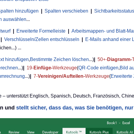
palten hinzufügen
|
Spalten verschieben
|
Sichtbarkeitsstat
en auswählen
...
twurf
|
Erweiterte Formelleiste
|
Arbeitsmappen- und Blatt-M
|
Verschlüsseln/Zellen entschlüsseln
|
E-Mails anhand einer 
chen...) ...
xt hinzufügen
,
Bestimmte Zeichen löschen
...)
|
50+-
Diagramm-
erechnen
...)
|
19-
Einfüge-
Werkzeuge
(
QR-Code einfügen
,
Bild a
umrechnung
...)
|
7-
Vereinigen/Aufteilen-
Werkzeuge
(
Erweiterte
 – unterstützt Englisch, Spanisch, Deutsch, Französisch, Chine
nen und
stellt sicher, dass das, was Sie benötigen, nur 