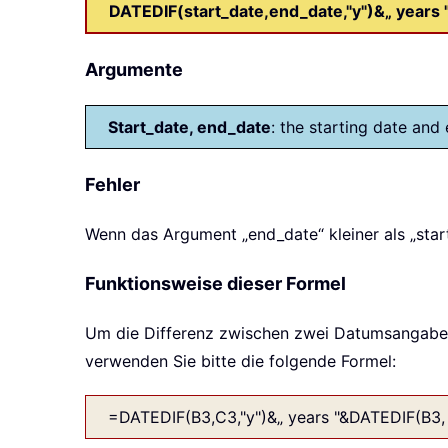
DATEDIF(start_date,end_date,"y")&„ years 
Argumente
Start_date, end_date
: the starting date an
Fehler
Wenn das Argument „end_date“ kleiner als „start
Funktionsweise dieser Formel
Um die Differenz zwischen zwei Datumsangaben
verwenden Sie bitte die folgende Formel:
=DATEDIF(B3,C3,"y")&„ years "&DATEDIF(B3,