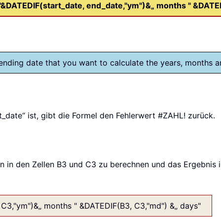
"&DATEDIF(start_date, end_date,"ym")&„ months " &DATED
d ending date that you want to calculate the years, months 
_date“ ist, gibt die Formel den Fehlerwert #ZAHL! zurück.
 in den Zellen B3 und C3 zu berechnen und das Ergebnis 
 C3,"ym")&„ months " &DATEDIF(B3, C3,"md") &„ days"