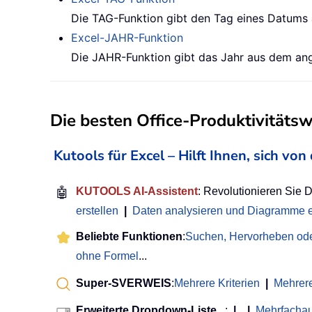
Die TAG-Funktion gibt den Tag eines Datums a
Excel-JAHR-Funktion
Die JAHR-Funktion gibt das Jahr aus dem ang
Die besten Office-Produktivitäts
Kutools für Excel – Hilft Ihnen, sich v
🤖
KUTOOLS AI-Assistent
: Revolutionieren Sie 
erstellen
|
Daten analysieren und Diagramme e
Beliebte Funktionen
:
Suchen, Hervorheben ode
ohne Formel
...
Super-SVERWEIS
:
Mehrere Kriterien
|
Mehrer
Erweiterte Dropdown-Liste
...:
|
|
Mehrfacha