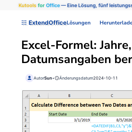
Kutools
for
Office
— Eine Lösung, fünf leistungss
ExtendOffice
Lösungen
Herunterlad
Excel-Formel: Jahre
Datumsangaben be
Autor
Sun
•
Änderungsdatum
2024-10-11