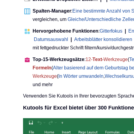
Spalten-Manager
:
Eine bestimmte Anzahl von S
vergleichen, um
Gleiche/Unterschiedliche Zell
Hervorgehobene Funktionen
:
Gitterfokus
|
En
Datumsauswahl
|
Arbeitsblätter konsolidieren
mit fettgedruckter Schrift filtern/kursiv/durchgestri
Top-15-Werkzeugsätze
:
12-
Text-
Werkzeuge
(
Te
Formeln
(
Alter basierend auf dem Geburtstag b
Werkzeuge
(
In Wörter umwandeln
,
Wechselkurs
und mehr
Verwenden Sie Kutools in Ihrer bevorzugten Sprache
Kutools für Excel bietet über 300 Funktio