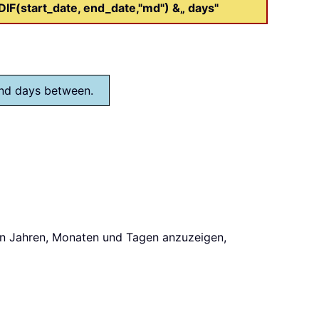
IF(start_date, end_date,"md") &„ days"
and days between.
in Jahren, Monaten und Tagen anzuzeigen,