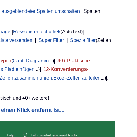
us ausgeblendeter Spalten umschalten
|
Spalten
anager
|
Ressourcenbibliothek
(AutoText)
|
Liste versenden
|
Super Filter
|
Spezialfilter
(Zellen
Typen
(
Gantt-Diagramm
...)
|
40+ Praktische
us Pfad einfügen
...)
|
12-
Konvertierungs-
 Zeilen zusammenführen
,
Excel-Zellen aufteilen
...)
|
...
sisch und 40+ weitere!
einen Klick entfernt ist...