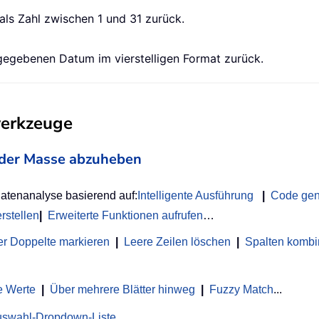
ls Zahl zwischen 1 und 31 zurück.
egebenen Datum im vierstelligen Format zurück.
werkzeuge
on der Masse abzuheben
Datenanalyse basierend auf:
Intelligente Ausführung
|
Code gen
rstellen
|
Erweiterte Funktionen aufrufen
…
r Doppelte markieren
|
Leere Zeilen löschen
|
Spalten kombi
e Werte
|
Über mehrere Blätter hinweg
|
Fuzzy Match
...
uswahl-Dropdown-Liste