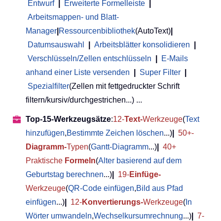
Entwurf
|
Erweiterte Formelleiste
|
Arbeitsmappen- und Blatt-
Manager
|
Ressourcenbibliothek
(AutoText)
|
Datumsauswahl
|
Arbeitsblätter konsolidieren
|
Verschlüsseln/Zellen entschlüsseln
|
E-Mails
anhand einer Liste versenden
|
Super Filter
|
Spezialfilter
(Zellen mit fettgedruckter Schrift
filtern/kursiv/durchgestrichen...) ...
Top-15-Werkzeugsätze
:
12-
Text-
Werkzeuge
(
Text
hinzufügen
,
Bestimmte Zeichen löschen
...)
|
50+-
Diagramm-
Typen
(
Gantt-Diagramm
...)
|
40+
Praktische
Formeln
(
Alter basierend auf dem
Geburtstag berechnen
...)
|
19-
Einfüge-
Werkzeuge
(
QR-Code einfügen
,
Bild aus Pfad
einfügen
...)
|
12-
Konvertierungs-
Werkzeuge
(
In
Wörter umwandeln
,
Wechselkursumrechnung
...)
|
7-