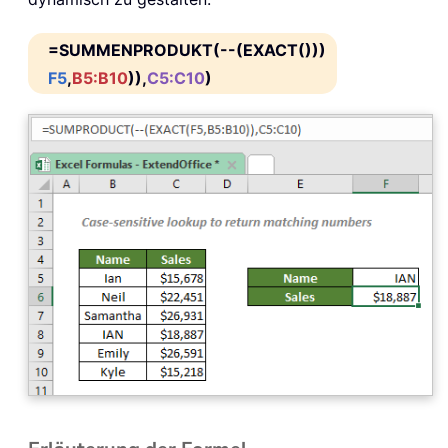
=SUMMENPRODUKT(--(EXACT()))
F5
,
B5:B10
)),
C5:C10
)