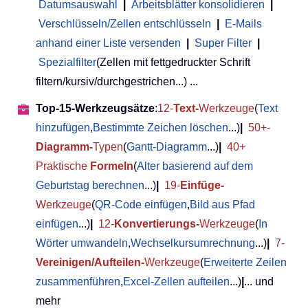
Datumsauswahl
|
Arbeitsblätter konsolidieren
|
Verschlüsseln/Zellen entschlüsseln
|
E-Mails
anhand einer Liste versenden
|
Super Filter
|
Spezialfilter
(Zellen mit fettgedruckter Schrift
filtern/kursiv/durchgestrichen...) ...
Top-15-Werkzeugsätze
:
12-
Text-
Werkzeuge
(
Text
hinzufügen
,
Bestimmte Zeichen löschen
...)
|
50+-
Diagramm-
Typen
(
Gantt-Diagramm
...)
|
40+
Praktische
Formeln
(
Alter basierend auf dem
Geburtstag berechnen
...)
|
19-
Einfüge-
Werkzeuge
(
QR-Code einfügen
,
Bild aus Pfad
einfügen
...)
|
12-
Konvertierungs-
Werkzeuge
(
In
Wörter umwandeln
,
Wechselkursumrechnung
...)
|
7-
Vereinigen/Aufteilen-
Werkzeuge
(
Erweiterte Zeilen
zusammenführen
,
Excel-Zellen aufteilen
...)
|
... und
mehr