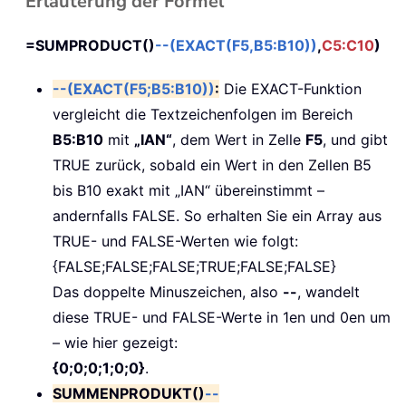
Erläuterung der Formel
=SUMPRODUCT()
--(EXACT(F5,B5:B10))
,
C5:C10
)
--(EXACT(F5;B5:B10))
:
Die EXACT-Funktion
vergleicht die Textzeichenfolgen im Bereich
B5:B10
mit
„IAN“
, dem Wert in Zelle
F5
, und gibt
TRUE zurück, sobald ein Wert in den Zellen B5
bis B10 exakt mit „IAN“ übereinstimmt –
andernfalls FALSE. So erhalten Sie ein Array aus
TRUE- und FALSE-Werten wie folgt:
{FALSE;FALSE;FALSE;TRUE;FALSE;FALSE}
Das doppelte Minuszeichen, also
--
, wandelt
diese TRUE- und FALSE-Werte in 1en und 0en um
– wie hier gezeigt:
{0;0;0;1;0;0}
.
SUMMENPRODUKT()
--