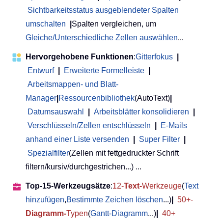
Sichtbarkeitsstatus ausgeblendeter Spalten
umschalten
|
Spalten vergleichen, um
Gleiche/Unterschiedliche Zellen auswählen
...
Hervorgehobene Funktionen
:
Gitterfokus
|
Entwurf
|
Erweiterte Formelleiste
|
Arbeitsmappen- und Blatt-
Manager
|
Ressourcenbibliothek
(AutoText)
|
Datumsauswahl
|
Arbeitsblätter konsolidieren
|
Verschlüsseln/Zellen entschlüsseln
|
E-Mails
anhand einer Liste versenden
|
Super Filter
|
Spezialfilter
(Zellen mit fettgedruckter Schrift
filtern/kursiv/durchgestrichen...) ...
Top-15-Werkzeugsätze
:
12-
Text-
Werkzeuge
(
Text
hinzufügen
,
Bestimmte Zeichen löschen
...)
|
50+-
Diagramm-
Typen
(
Gantt-Diagramm
...)
|
40+