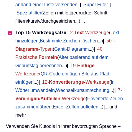
anhand einer Liste versenden
|
Super Filter
|
Spezialfilter
(Zellen mit fettgedruckter Schrift
filtern/kursiv/durchgestrichen...) ...
Top-15-Werkzeugsätze
:
12-
Text-
Werkzeuge
(
Text
hinzufügen
,
Bestimmte Zeichen löschen
...)
|
50+-
Diagramm-
Typen
(
Gantt-Diagramm
...)
|
40+
Praktische
Formeln
(
Alter basierend auf dem
Geburtstag berechnen
...)
|
19-
Einfüge-
Werkzeuge
(
QR-Code einfügen
,
Bild aus Pfad
einfügen
...)
|
12-
Konvertierungs-
Werkzeuge
(
In
Wörter umwandeln
,
Wechselkursumrechnung
...)
|
7-
Vereinigen/Aufteilen-
Werkzeuge
(
Erweiterte Zeilen
zusammenführen
,
Excel-Zellen aufteilen
...)
|
... und
mehr
Verwenden Sie Kutools in Ihrer bevorzugten Sprache –