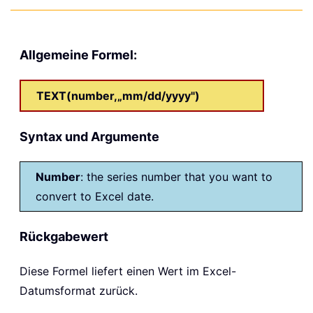
Allgemeine Formel:
TEXT(number,„mm/dd/yyyy")
Syntax und Argumente
Number
: the series number that you want to
convert to Excel date.
Rückgabewert
Diese Formel liefert einen Wert im Excel-
Datumsformat zurück.