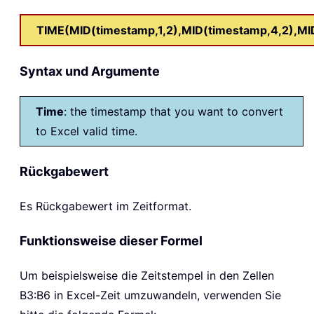
TIME(MID(timestamp,1,2),MID(timestamp,4,2),MI
Syntax und Argumente
Time
: the timestamp that you want to convert
to Excel valid time.
Rückgabewert
Es Rückgabewert im Zeitformat.
Funktionsweise dieser Formel
Um beispielsweise die Zeitstempel in den Zellen
B3:B6 in Excel-Zeit umzuwandeln, verwenden Sie