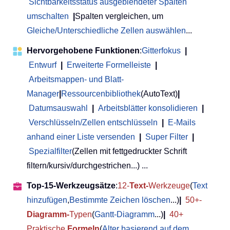
Sichtbarkeitsstatus ausgeblendeter Spalten
umschalten
|
Spalten vergleichen, um
Gleiche/Unterschiedliche Zellen auswählen
...
Hervorgehobene Funktionen
:
Gitterfokus
|
Entwurf
|
Erweiterte Formelleiste
|
Arbeitsmappen- und Blatt-
Manager
|
Ressourcenbibliothek
(AutoText)
|
Datumsauswahl
|
Arbeitsblätter konsolidieren
|
Verschlüsseln/Zellen entschlüsseln
|
E-Mails
anhand einer Liste versenden
|
Super Filter
|
Spezialfilter
(Zellen mit fettgedruckter Schrift
filtern/kursiv/durchgestrichen...) ...
Top-15-Werkzeugsätze
:
12-
Text-
Werkzeuge
(
Text
hinzufügen
,
Bestimmte Zeichen löschen
...)
|
50+-
Diagramm-
Typen
(
Gantt-Diagramm
...)
|
40+
Praktische
Formeln
(
Alter basierend auf dem