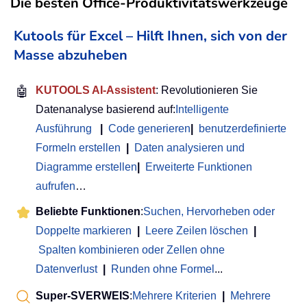
Die besten Office-Produktivitätswerkzeuge
Kutools für Excel – Hilft Ihnen, sich von der
Masse abzuheben
🤖
KUTOOLS AI-Assistent
: Revolutionieren Sie
Datenanalyse basierend auf:
Intelligente
Ausführung
|
Code generieren
|
benutzerdefinierte
Formeln erstellen
|
Daten analysieren und
Diagramme erstellen
|
Erweiterte Funktionen
aufrufen
…
Beliebte Funktionen
:
Suchen, Hervorheben oder
Doppelte markieren
|
Leere Zeilen löschen
|
Spalten kombinieren oder Zellen ohne
Datenverlust
|
Runden ohne Formel
...
Super-SVERWEIS
:
Mehrere Kriterien
|
Mehrere