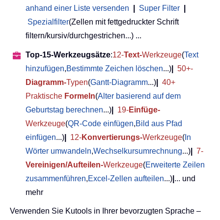
anhand einer Liste versenden
|
Super Filter
|
Spezialfilter
(Zellen mit fettgedruckter Schrift
filtern/kursiv/durchgestrichen...) ...
Top-15-Werkzeugsätze
:
12-
Text-
Werkzeuge
(
Text
hinzufügen
,
Bestimmte Zeichen löschen
...)
|
50+-
Diagramm-
Typen
(
Gantt-Diagramm
...)
|
40+
Praktische
Formeln
(
Alter basierend auf dem
Geburtstag berechnen
...)
|
19-
Einfüge-
Werkzeuge
(
QR-Code einfügen
,
Bild aus Pfad
einfügen
...)
|
12-
Konvertierungs-
Werkzeuge
(
In
Wörter umwandeln
,
Wechselkursumrechnung
...)
|
7-
Vereinigen/Aufteilen-
Werkzeuge
(
Erweiterte Zeilen
zusammenführen
,
Excel-Zellen aufteilen
...)
|
... und
mehr
Verwenden Sie Kutools in Ihrer bevorzugten Sprache –