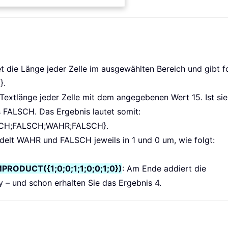
t die Länge jeder Zelle im ausgewählten Bereich und gibt 
}.
ie Textlänge jeder Zelle mit dem angegebenen Wert 15. Ist si
ls FALSCH. Das Ergebnis lautet somit:
CH;FALSCH;WAHR;FALSCH}.
delt WAHR und FALSCH jeweils in 1 und 0 um, wie folgt:
ODUCT({1;0;0;1;1;0;0;1;0})
: Am Ende addiert die
– und schon erhalten Sie das Ergebnis 4.