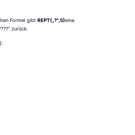
eiten Formel gibt
REPT(„?",5)
eine
????“ zurück.
):