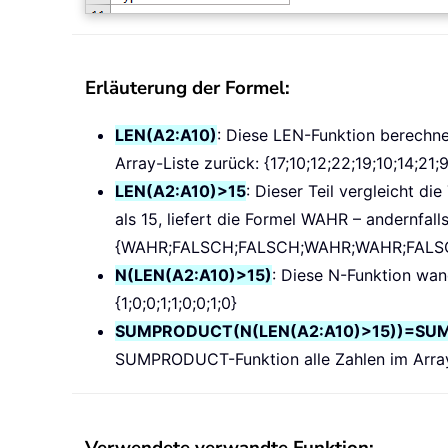
Erläuterung der Formel:
LEN(A2:A10)
: Diese LEN-Funktion berechne
Array-Liste zurück: {17;10;12;22;19;10;14;21;9
LEN(A2:A10)>15
: Dieser Teil vergleicht d
als 15, liefert die Formel WAHR – andernfal
{WAHR;FALSCH;FALSCH;WAHR;WAHR;FALS
N(LEN(A2:A10)>15)
: Diese N-Funktion wan
{1;0;0;1;1;0;0;1;0}
SUMPRODUCT(N(LEN(A2:A10)>15))=SUMPR
SUMPRODUCT-Funktion alle Zahlen im Array 