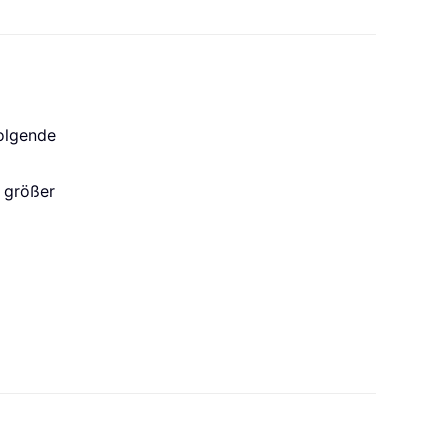
folgende
e größer