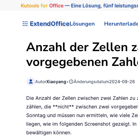
Kutools
for
Office
— Eine Lösung, fünf leistungss
ExtendOffice
Lösungen
Herunterlad
Anzahl der Zellen z
vorgegebenen Zahle
Autor
Xiaoyang
•
Änderungsdatum
2024-09-26
Die Anzahl der Zellen zwischen zwei Zahlen zu z
zählen, die **nicht** zwischen zwei vorgegebe
Sonntag und müssen nun ermitteln, wie viele Ze
liegen, wie im folgenden Screenshot gezeigt. In
bewältigen können.