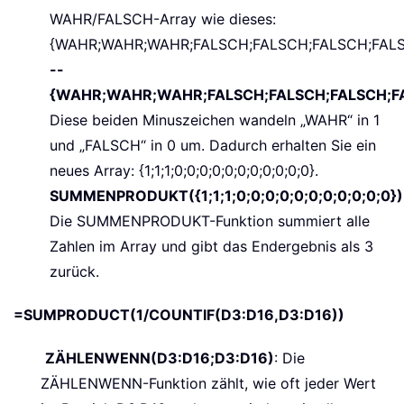
WAHR/FALSCH-Array wie dieses:
{WAHR;WAHR;WAHR;FALSCH;FALSCH;FALSCH;FALS
--
{WAHR;WAHR;WAHR;FALSCH;FALSCH;FALSCH;FA
Diese beiden Minuszeichen wandeln „WAHR“ in 1
und „FALSCH“ in 0 um. Dadurch erhalten Sie ein
neues Array: {1;1;1;0;0;0;0;0;0;0;0;0;0;0}.
SUMMENPRODUKT({1;1;1;0;0;0;0;0;0;0;0;0;0;0})
Die SUMMENPRODUKT-Funktion summiert alle
Zahlen im Array und gibt das Endergebnis als 3
zurück.
=SUMPRODUCT(1/COUNTIF(D3:D16,D3:D16))
ZÄHLENWENN(D3:D16;D3:D16)
: Die
ZÄHLENWENN-Funktion zählt, wie oft jeder Wert