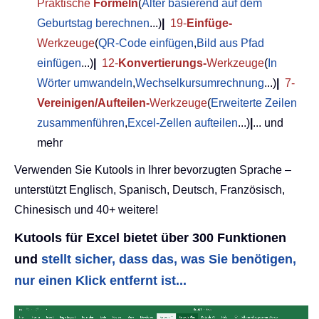
Praktische
Formeln
(
Alter basierend auf dem
Geburtstag berechnen
...)
|
19-
Einfüge-
Werkzeuge
(
QR-Code einfügen
,
Bild aus Pfad
einfügen
...)
|
12-
Konvertierungs-
Werkzeuge
(
In
Wörter umwandeln
,
Wechselkursumrechnung
...)
|
7-
Vereinigen/Aufteilen-
Werkzeuge
(
Erweiterte Zeilen
zusammenführen
,
Excel-Zellen aufteilen
...)
|
... und
mehr
Verwenden Sie Kutools in Ihrer bevorzugten Sprache –
unterstützt Englisch, Spanisch, Deutsch, Französisch,
Chinesisch und 40+ weitere!
Kutools für Excel bietet über 300 Funktionen
und
stellt sicher, dass das, was Sie benötigen,
nur einen Klick entfernt ist...