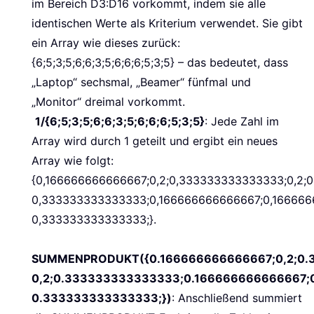
im Bereich D3:D16 vorkommt, indem sie alle
identischen Werte als Kriterium verwendet. Sie gibt
ein Array wie dieses zurück:
{6;5;3;5;6;6;3;5;6;6;6;5;3;5} – das bedeutet, dass
„Laptop“ sechsmal, „Beamer“ fünfmal und
„Monitor“ dreimal vorkommt.
1/{6;5;3;5;6;6;3;5;6;6;6;5;3;5}
:
Jede Zahl im
Array wird durch 1 geteilt und ergibt ein neues
Array wie folgt:
{0,166666666666667;0,2;0,333333333333333;0,2;0
0,333333333333333;0,166666666666667;0,166666
0,333333333333333;}.
SUMMENPRODUKT({0.166666666666667;0,2;0.3
0,2;0.333333333333333;0.166666666666667;
0.333333333333333;})
: Anschließend summiert