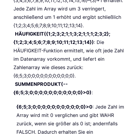
{3;4;5;6;7;8;9;10;11;12;13;14;15;16}–{3}+1 erhalten.
Jede Zahl im Array wird um 3 verringert,
anschließend um 1 erhöht und ergibt schließlich
{1;2;3;4;5;6;7;8;9;10;11;12;13;14}.
HÄUFIGKEIT({1;2;3;2;1;1;3;2;1;1;1;2;3;2};
{1;2;3;4;5;6;7;8;9;10;11;12;13;14})
: Die
HÄUFIGKEIT-Funktion ermittelt, wie oft jede Zahl
im Datenarray vorkommt, und liefert ein
Zahlenarray wie dieses zurück:
{6;5;3;0;0;0;0;0;0;0;0;0;0;0}.
SUMMENPRODUKT(--
{6;5;3;0;0;0;0;0;0;0;0;0;0;0}>0)
:
{6;5;3;0;0;0;0;0;0;0;0;0;0;0}>0
: Jede Zahl im
Array wird mit 0 verglichen und gibt WAHR
zurück, wenn sie größer als 0 ist; andernfalls
FALSCH. Dadurch erhalten Sie ein