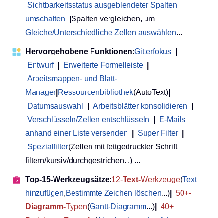
Sichtbarkeitsstatus ausgeblendeter Spalten
umschalten
|
Spalten vergleichen, um
Gleiche/Unterschiedliche Zellen auswählen
...
Hervorgehobene Funktionen
:
Gitterfokus
|
Entwurf
|
Erweiterte Formelleiste
|
Arbeitsmappen- und Blatt-
Manager
|
Ressourcenbibliothek
(AutoText)
|
Datumsauswahl
|
Arbeitsblätter konsolidieren
|
Verschlüsseln/Zellen entschlüsseln
|
E-Mails
anhand einer Liste versenden
|
Super Filter
|
Spezialfilter
(Zellen mit fettgedruckter Schrift
filtern/kursiv/durchgestrichen...) ...
Top-15-Werkzeugsätze
:
12-
Text-
Werkzeuge
(
Text
hinzufügen
,
Bestimmte Zeichen löschen
...)
|
50+-
Diagramm-
Typen
(
Gantt-Diagramm
...)
|
40+