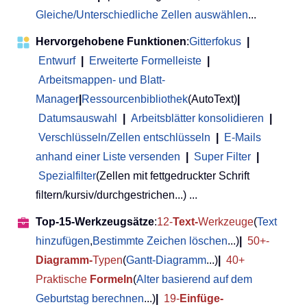
Gleiche/Unterschiedliche Zellen auswählen
...
Hervorgehobene Funktionen
:
Gitterfokus
|
Entwurf
|
Erweiterte Formelleiste
|
Arbeitsmappen- und Blatt-
Manager
|
Ressourcenbibliothek
(AutoText)
|
Datumsauswahl
|
Arbeitsblätter konsolidieren
|
Verschlüsseln/Zellen entschlüsseln
|
E-Mails
anhand einer Liste versenden
|
Super Filter
|
Spezialfilter
(Zellen mit fettgedruckter Schrift
filtern/kursiv/durchgestrichen...) ...
Top-15-Werkzeugsätze
:
12-
Text-
Werkzeuge
(
Text
hinzufügen
,
Bestimmte Zeichen löschen
...)
|
50+-
Diagramm-
Typen
(
Gantt-Diagramm
...)
|
40+
Praktische
Formeln
(
Alter basierend auf dem
Geburtstag berechnen
...)
|
19-
Einfüge-