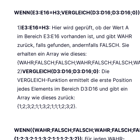
WENN(E3:E16=H3;VERGLEICH(D3:D16;D3:D16;0))
1)
E3:E16=H3
: Hier wird geprüft, ob der Wert A
im Bereich E3:E16 vorhanden ist, und gibt WAHR
zurück, falls gefunden, andernfalls FALSCH. Sie
erhalten ein Array wie dieses:
{WAHR;FALSCH;FALSCH;WAHR;FALSCH;FALSCH;WA
2)
VERGLEICH(D3:D16;D3:D16;0)
: Die
VERGLEICH-Funktion ermittelt die erste Position
jedes Elements im Bereich D3:D16 und gibt ein
Array wie dieses zurück:
{1;2;3;2;1;1;3;2;1;1;1;2;3;2}.
WENN({WAHR;FALSCH;FALSCH;WAHR;FALSCH;FA
{1;2;3;2;1;1;3;2;1;1;1;2;3;2})
: Für jeden WAHR-