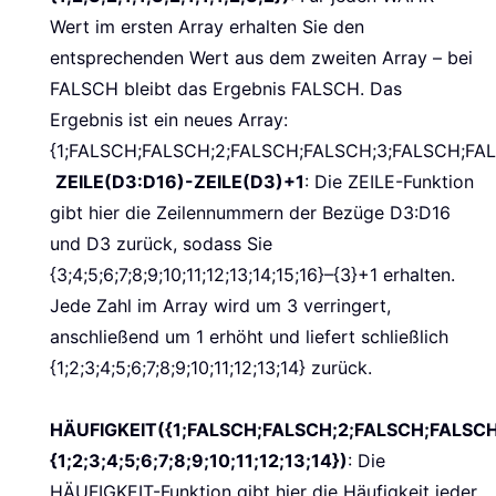
Wert im ersten Array erhalten Sie den
entsprechenden Wert aus dem zweiten Array – bei
FALSCH bleibt das Ergebnis FALSCH. Das
Ergebnis ist ein neues Array:
{1;FALSCH;FALSCH;2;FALSCH;FALSCH;3;FALSCH;FAL
ZEILE(D3:D16)-ZEILE(D3)+1
: Die ZEILE-Funktion
gibt hier die Zeilennummern der Bezüge D3:D16
und D3 zurück, sodass Sie
{3;4;5;6;7;8;9;10;11;12;13;14;15;16}–{3}+1 erhalten.
Jede Zahl im Array wird um 3 verringert,
anschließend um 1 erhöht und liefert schließlich
{1;2;3;4;5;6;7;8;9;10;11;12;13;14} zurück.
HÄUFIGKEIT({1;FALSCH;FALSCH;2;FALSCH;FALSCH
{1;2;3;4;5;6;7;8;9;10;11;12;13;14})
: Die
HÄUFIGKEIT-Funktion gibt hier die Häufigkeit jeder