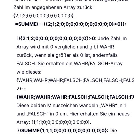
Zahl im angegebenen Array zurück:
{2;1;2;0;0;0;0;0;0;0;0;0;0;0}.
=SUMME(--({2;1;2;0;0;0;0;0;0;0;0;0;0;0}>0)):
1)
{2;1;2;0;0;0;0;0;0;0;0;0;0;0}>0
: Jede Zahl im
Array wird mit 0 verglichen und gibt WAHR
zurück, wenn sie größer als 0 ist, andernfalls
FALSCH. Sie erhalten ein WAHR/FALSCH-Array
wie dieses:
{WAHR;WAHR;WAHR;FALSCH;FALSCH;FALSCH;FALS
2)
--
{WAHR;WAHR;WAHR;FALSCH;FALSCH;FALSCH;FA
Diese beiden Minuszeichen wandeln „WAHR“ in 1
und „FALSCH“ in 0 um. Hier erhalten Sie ein neues
Array: {1;1;1;0;0;0;0;0;0;0;0;0;0;0}.
3)
SUMME{1;1;1;0;0;0;0;0;0;0;0;0;0;0}
: Die