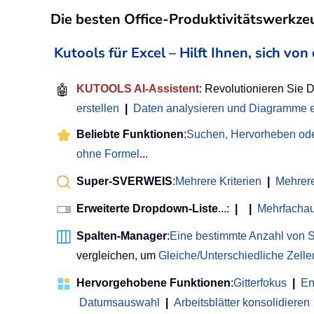
Die besten Office-Produktivitätswerkze
Kutools für Excel – Hilft Ihnen, sich v
🤖
KUTOOLS AI-Assistent
: Revolutionieren Sie 
erstellen
|
Daten analysieren und Diagramme e
Beliebte Funktionen
:
Suchen, Hervorheben ode
ohne Formel
...
Super-SVERWEIS
:
Mehrere Kriterien
|
Mehrer
Erweiterte Dropdown-Liste
...:
|
|
Mehrfacha
Spalten-Manager
:
Eine bestimmte Anzahl von S
vergleichen, um
Gleiche/Unterschiedliche Zell
Hervorgehobene Funktionen
:
Gitterfokus
|
En
Datumsauswahl
|
Arbeitsblätter konsolidieren