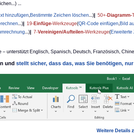
chen...) ...
xt hinzufügen
,
Bestimmte Zeichen löschen
...)
|
50+-
Diagramm-
erechnen
...)
|
19-
Einfüge-
Werkzeuge
(
QR-Code einfügen
,
Bild a
umrechnung
...)
|
7-
Vereinigen/Aufteilen-
Werkzeuge
(
Erweiterte
 – unterstützt Englisch, Spanisch, Deutsch, Französisch, Chine
nen und
stellt sicher, dass das, was Sie benötigen, nur 
Weitere Details z