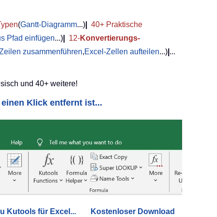
Typen
(
Gantt-Diagramm
...)
|
40+ Praktische
us Pfad einfügen
...)
|
12-
Konvertierungs-
 Zeilen zusammenführen
,
Excel-Zellen aufteilen
...)
|
...
sisch und 40+ weitere!
einen Klick entfernt ist...
u Kutools für Excel...
Kostenloser Download