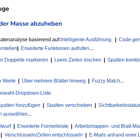
uge
on der Masse abzuheben
Datenanalyse basierend auf:
Intelligente Ausführung
|
Code gen
rstellen
|
Erweiterte Funktionen aufrufen
…
r Doppelte markieren
|
Leere Zeilen löschen
|
Spalten kombi
e Werte
|
Über mehrere Blätter hinweg
|
Fuzzy Match
...
uswahl-Dropdown-Liste
palten hinzufügen
|
Spalten verschieben
|
Sichtbarkeitsstat
en auswählen
...
twurf
|
Erweiterte Formelleiste
|
Arbeitsmappen- und Blatt-M
|
Verschlüsseln/Zellen entschlüsseln
|
E-Mails anhand einer 