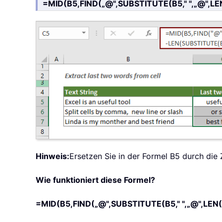
=MID(B5,FIND(„@",SUBSTITUTE(B5," ",„@",LEN
Hinweis:
Ersetzen Sie in der Formel B5 durch die Z
Wie funktioniert diese Formel?
=MID(B5,FIND(„@",SUBSTITUTE(B5," ",„@",LEN(