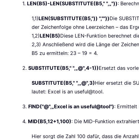
1.
LEN(B5)-LEN(SUBSTITUTE(B5," ",„"))
: Berechn
1,1)
LEN(SUBSTITUTE(B5,"))
",""))
Die SUBSTITU
der Zeichenfolge ohne Leerzeichen – das Erge
1,2)
LEN(B5)
Diese LEN-Funktion berechnet die
2,3) Anschließend wird die Länge der Zeichen
B5 zu ermitteln: 23 – 19 = 4.
2.
SUBSTITUTE(B5," ",„@",4-1))
Ersetzt das vorl
SUBSTITUTE(B5," ",„@",3)
Hier ersetzt die S
lautet: Excel is an useful@tool.
3.
FIND("@",„Excel is an useful@tool")
: Ermittel
4.
MID(B5,12+1,100)
: Die MID-Funktion extrahier
Hier sorgt die Zahl 100 dafür, dass die Anzah