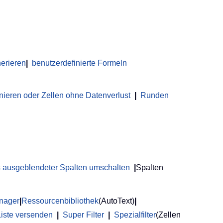
erieren
|
benutzerdefinierte Formeln
nieren oder Zellen ohne Datenverlust
|
Runden
us ausgeblendeter Spalten umschalten
|
Spalten
anager
|
Ressourcenbibliothek
(AutoText)
|
Liste versenden
|
Super Filter
|
Spezialfilter
(Zellen