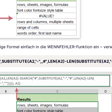
bige Formel einfach in die WENNFEHLER-Funktion ein – ver
UBSTITUTE(A2,"-",„#",LEN(A2)-LEN(SUBSTITUTE(A2,"-",