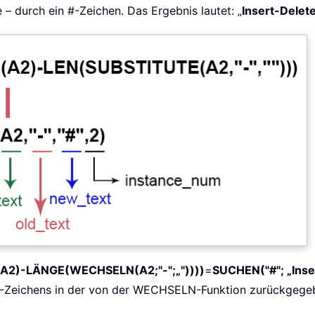
 – durch ein #-Zeichen. Das Ergebnis lautet: „
Insert-Delet
(A2)-LÄNGE(WECHSELN(A2;"-";„"))))
=
SUCHEN("#"; „Inse
#-Zeichens in der von der WECHSELN-Funktion zurückgegeb