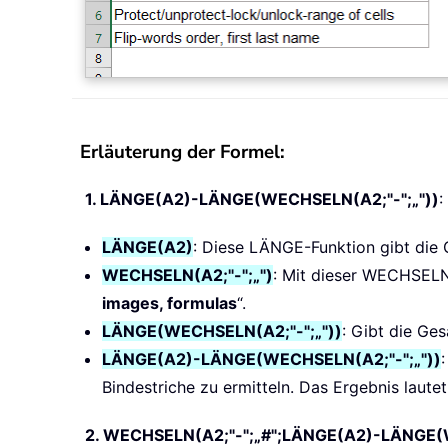
Erläuterung der Formel:
1. LÄNGE(A2)-LÄNGE(WECHSELN(A2;"-";„"))
:
LÄNGE(A2)
: Diese LÄNGE-Funktion gibt die G
WECHSELN(A2;"-";„")
: Mit dieser WECHSELN-
images, formulas
“.
LÄNGE(WECHSELN(A2;"-";„"))
: Gibt die Ge
LÄNGE(A2)-LÄNGE(WECHSELN(A2;"-";„"))
Bindestriche zu ermitteln. Das Ergebnis lautet:
2. WECHSELN(A2;"-";„#";LÄNGE(A2)-LÄNGE(W