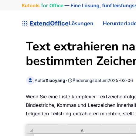
Kutools
for
Office
— Eine Lösung, fünf leistungss
ExtendOffice
Lösungen
Herunterlad
Text extrahieren n
bestimmten Zeiche
Autor
Xiaoyang
•
Änderungsdatum
2025-03-06
Wenn Sie eine Liste komplexer Textzeichenfolgen
Bindestriche, Kommas und Leerzeichen innerhalb
folgenden Teilstring extrahieren möchten, stellt