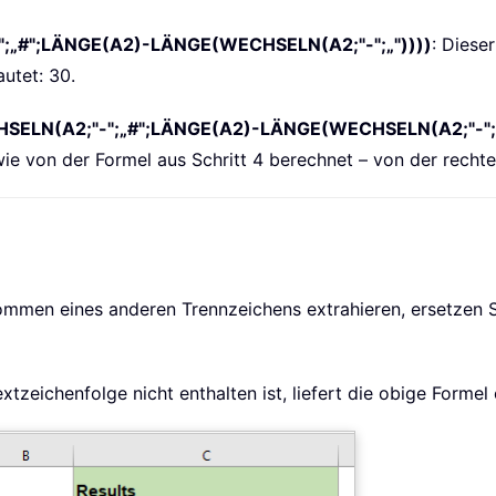
;„#";LÄNGE(A2)-LÄNGE(WECHSELN(A2;"-";„"))))
: Diese
utet: 30.
ELN(A2;"-";„#";LÄNGE(A2)-LÄNGE(WECHSELN(A2;"-";„
e von der Formel aus Schritt 4 berechnet – von der rechten
mmen eines anderen Trennzeichens extrahieren, ersetzen Si
zeichenfolge nicht enthalten ist, liefert die obige Formel 