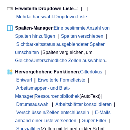
Erweiterte Dropdown-Liste
...:
|
|
Mehrfachauswahl-Dropdown-Liste
Spalten-Manager
:
Eine bestimmte Anzahl von
Spalten hinzufügen
|
Spalten verschieben
|
Sichtbarkeitsstatus ausgeblendeter Spalten
umschalten
|
Spalten vergleichen, um
Gleiche/Unterschiedliche Zellen auswählen
...
Hervorgehobene Funktionen
:
Gitterfokus
|
Entwurf
|
Erweiterte Formelleiste
|
Arbeitsmappen- und Blatt-
Manager
|
Ressourcenbibliothek
(AutoText)
|
Datumsauswahl
|
Arbeitsblätter konsolidieren
|
Verschlüsseln/Zellen entschlüsseln
|
E-Mails
anhand einer Liste versenden
|
Super Filter
|
Spezialfilter
(Zellen mit fettgedruckter Schrift