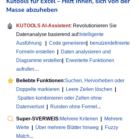
Kutools für Excel – Hilft Ihnen, sich von der
Masse abzuheben
🤖
KUTOOLS AI-Assistent
: Revolutionieren Sie
Datenanalyse basierend auf:
Intelligente
Ausführung
|
Code generieren
|
benutzerdefinierte
Formeln erstellen
|
Daten analysieren und
Diagramme erstellen
|
Erweiterte Funktionen
aufrufen
…
Beliebte Funktionen
:
Suchen, Hervorheben oder
Doppelte markieren
|
Leere Zeilen löschen
|
Spalten kombinieren oder Zellen ohne
Datenverlust
|
Runden ohne Formel
...
Super-SVERWEIS
:
Mehrere Kriterien
|
Mehrere
Werte
|
Über mehrere Blätter hinweg
|
Fuzzy
Match
...