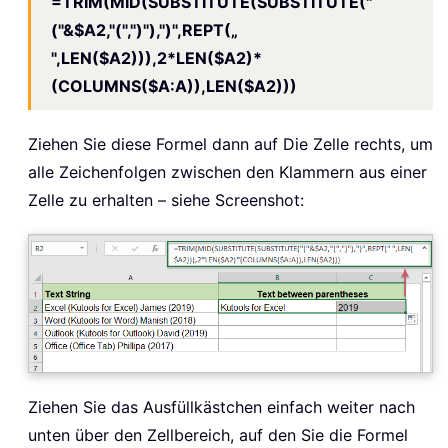
=TRIM(MID(SUBSTITUTE(SUBSTITUTE("
("&$A2,"(",")"),")",REPT(„
",LEN($A2))),2*LEN($A2)*
(COLUMNS($A:A)),LEN($A2)))
Ziehen Sie diese Formel dann auf Die Zelle rechts, um
alle Zeichenfolgen zwischen den Klammern aus einer
Zelle zu erhalten – siehe Screenshot:
Ziehen Sie das Ausfüllkästchen einfach weiter nach
unten über den Zellbereich, auf den Sie die Formel