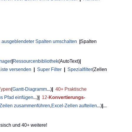
us ausgeblendeter Spalten umschalten
|
Spalten
anager
|
Ressourcenbibliothek
(AutoText)
|
Liste versenden
|
Super Filter
|
Spezialfilter
(Zellen
Typen
(
Gantt-Diagramm
...)
|
40+ Praktische
us Pfad einfügen
...)
|
12-
Konvertierungs-
 Zeilen zusammenführen
,
Excel-Zellen aufteilen
...)
|
...
sisch und 40+ weitere!