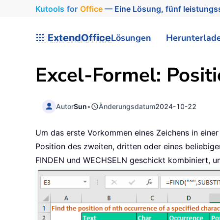
Kutools
for
Office
— Eine Lösung, fünf leistungss
ExtendOffice
Lösungen
Herunterlad
Excel-Formel: Posit
Autor
Sun
•
Änderungsdatum
2024-10-22
Um das erste Vorkommen eines Zeichens in einer 
Position des zweiten, dritten oder eines beliebig
FINDEN und WECHSELN geschickt kombiniert, um ge