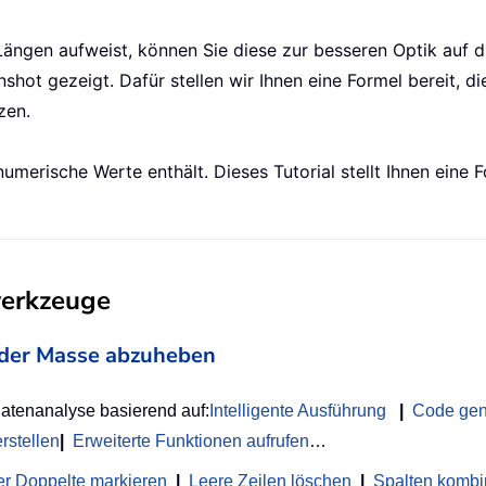
Längen aufweist, können Sie diese zur besseren Optik auf d
hot gezeigt. Dafür stellen wir Ihnen eine Formel bereit, d
zen.
merische Werte enthält. Dieses Tutorial stellt Ihnen eine 
werkzeuge
on der Masse abzuheben
Datenanalyse basierend auf:
Intelligente Ausführung
|
Code gen
rstellen
|
Erweiterte Funktionen aufrufen
…
r Doppelte markieren
|
Leere Zeilen löschen
|
Spalten kombi