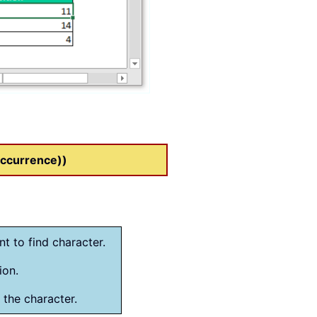
occurrence))
nt to find character.
ion.
 the character.