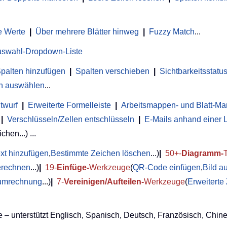
e Werte
|
Über mehrere Blätter hinweg
|
Fuzzy Match
...
uswahl-Dropdown-Liste
palten hinzufügen
|
Spalten verschieben
|
Sichtbarkeitsstat
en auswählen
...
twurf
|
Erweiterte Formelleiste
|
Arbeitsmappen- und Blatt-M
|
Verschlüsseln/Zellen entschlüsseln
|
E-Mails anhand einer 
chen...) ...
xt hinzufügen
,
Bestimmte Zeichen löschen
...)
|
50+-
Diagramm-
erechnen
...)
|
19-
Einfüge-
Werkzeuge
(
QR-Code einfügen
,
Bild a
umrechnung
...)
|
7-
Vereinigen/Aufteilen-
Werkzeuge
(
Erweiterte
 – unterstützt Englisch, Spanisch, Deutsch, Französisch, Chine