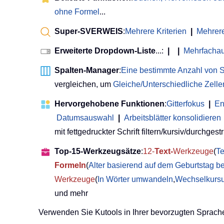
ohne Formel
...
Super-SVERWEIS
:
Mehrere Kriterien
|
Mehrer
Erweiterte Dropdown-Liste
...:
|
|
Mehrfacha
Spalten-Manager
:
Eine bestimmte Anzahl von S
vergleichen, um
Gleiche/Unterschiedliche Zell
Hervorgehobene Funktionen
:
Gitterfokus
|
En
Datumsauswahl
|
Arbeitsblätter konsolidieren
mit fettgedruckter Schrift filtern/kursiv/durchgestri
Top-15-Werkzeugsätze
:
12-
Text-
Werkzeuge
(
Te
Formeln
(
Alter basierend auf dem Geburtstag b
Werkzeuge
(
In Wörter umwandeln
,
Wechselkurs
und mehr
Verwenden Sie Kutools in Ihrer bevorzugten Sprache