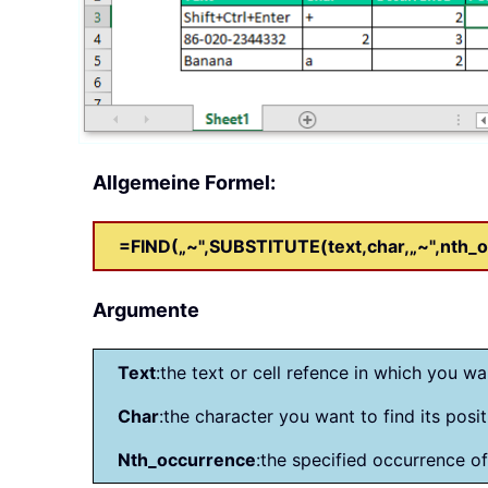
Allgemeine Formel:
=FIND(„~",SUBSTITUTE(text,char,„~",nth_
Argumente
Text
:the text or cell refence in which you wa
Char
:the character you want to find its posit
Nth_occurrence
:the specified occurrence of