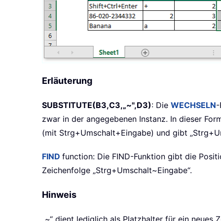
Erläuterung
SUBSTITUTE(B3,C3,„~",D3)
: Die
WECHSELN
-
zwar in der angegebenen Instanz. In dieser For
(mit Strg+Umschalt+Eingabe) und gibt „Strg+U
FIND
function
: Die
FIND
-Funktion gibt die Posit
Zeichenfolge „Strg+Umschalt~Eingabe“.
Hinweis
„~“ dient lediglich als Platzhalter für ein neu