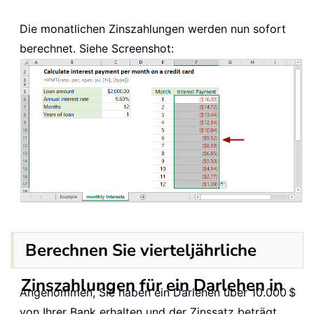
Die monatlichen Zinszahlungen werden nun sofort
berechnet. Siehe Screenshot:
Berechnen Sie vierteljährliche
Zinszahlungen für ein Darlehen in
Angenommen, Sie haben ein Darlehen über 10.000 $
von Ihrer Bank erhalten und der Zinssatz beträgt