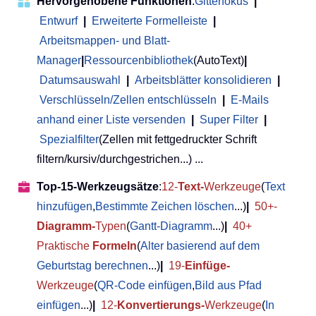
Hervorgehobene Funktionen
:
Gitterfokus
|
Entwurf
|
Erweiterte Formelleiste
|
Arbeitsmappen- und Blatt-
Manager
|
Ressourcenbibliothek
(AutoText)
|
Datumsauswahl
|
Arbeitsblätter konsolidieren
|
Verschlüsseln/Zellen entschlüsseln
|
E-Mails
anhand einer Liste versenden
|
Super Filter
|
Spezialfilter
(Zellen mit fettgedruckter Schrift
filtern/kursiv/durchgestrichen...) ...
Top-15-Werkzeugsätze
:
12-
Text-
Werkzeuge
(
Text
hinzufügen
,
Bestimmte Zeichen löschen
...)
|
50+-
Diagramm-
Typen
(
Gantt-Diagramm
...)
|
40+
Praktische
Formeln
(
Alter basierend auf dem
Geburtstag berechnen
...)
|
19-
Einfüge-
Werkzeuge
(
QR-Code einfügen
,
Bild aus Pfad
einfügen
...)
|
12-
Konvertierungs-
Werkzeuge
(
In