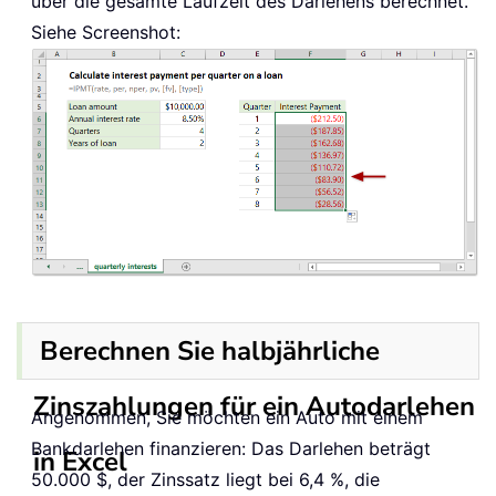
über die gesamte Laufzeit des Darlehens berechnet.
Siehe Screenshot:
Berechnen Sie halbjährliche
Zinszahlungen für ein Autodarlehen
Angenommen, Sie möchten ein Auto mit einem
Bankdarlehen finanzieren: Das Darlehen beträgt
in Excel
50.000 $, der Zinssatz liegt bei 6,4 %, die