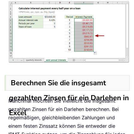
Berechnen Sie die insgesamt
gezahlten Zinsen für ein Darlehen in
Manchmal möchten Sie vielleicht die insgesamt
gezahlten Zinsen für ein Darlehen berechnen. Bei
Excel
regelmäßigen, gleichbleibenden Zahlungen und
einem festen Zinssatz können Sie entweder die