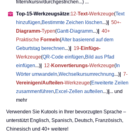
filtern/kursiv/durchgestrichen...) ...
Top-15-Werkzeugsätze
:
12-
Text-
Werkzeuge
(
Text
hinzufügen
,
Bestimmte Zeichen löschen
...)
|
50+-
Diagramm-
Typen
(
Gantt-Diagramm
...)
|
40+
Praktische
Formeln
(
Alter basierend auf dem
Geburtstag berechnen
...)
|
19-
Einfüge-
Werkzeuge
(
QR-Code einfügen
,
Bild aus Pfad
einfügen
...)
|
12-
Konvertierungs-
Werkzeuge
(
In
Wörter umwandeln
,
Wechselkursumrechnung
...)
|
7-
Vereinigen/Aufteilen-
Werkzeuge
(
Erweiterte Zeilen
zusammenführen
,
Excel-Zellen aufteilen
...)
|
... und
mehr
Verwenden Sie Kutools in Ihrer bevorzugten Sprache –
unterstützt Englisch, Spanisch, Deutsch, Französisch,
Chinesisch und 40+ weitere!