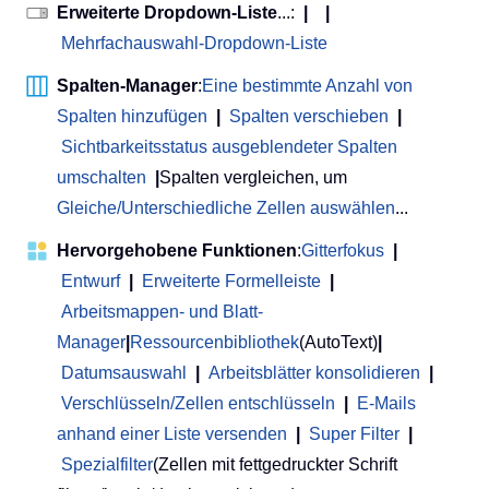
Erweiterte Dropdown-Liste
...:
|
|
Mehrfachauswahl-Dropdown-Liste
Spalten-Manager
:
Eine bestimmte Anzahl von
Spalten hinzufügen
|
Spalten verschieben
|
Sichtbarkeitsstatus ausgeblendeter Spalten
umschalten
|
Spalten vergleichen, um
Gleiche/Unterschiedliche Zellen auswählen
...
Hervorgehobene Funktionen
:
Gitterfokus
|
Entwurf
|
Erweiterte Formelleiste
|
Arbeitsmappen- und Blatt-
Manager
|
Ressourcenbibliothek
(AutoText)
|
Datumsauswahl
|
Arbeitsblätter konsolidieren
|
Verschlüsseln/Zellen entschlüsseln
|
E-Mails
anhand einer Liste versenden
|
Super Filter
|
Spezialfilter
(Zellen mit fettgedruckter Schrift