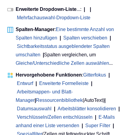
Erweiterte Dropdown-Liste
...:
|
|
Mehrfachauswahl-Dropdown-Liste
Spalten-Manager
:
Eine bestimmte Anzahl von
Spalten hinzufügen
|
Spalten verschieben
|
Sichtbarkeitsstatus ausgeblendeter Spalten
umschalten
|
Spalten vergleichen, um
Gleiche/Unterschiedliche Zellen auswählen
...
Hervorgehobene Funktionen
:
Gitterfokus
|
Entwurf
|
Erweiterte Formelleiste
|
Arbeitsmappen- und Blatt-
Manager
|
Ressourcenbibliothek
(AutoText)
|
Datumsauswahl
|
Arbeitsblätter konsolidieren
|
Verschlüsseln/Zellen entschlüsseln
|
E-Mails
anhand einer Liste versenden
|
Super Filter
|
Spezialfilter
(Zellen mit fettgedruckter Schrift