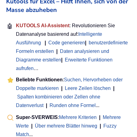
Kutools für Excel – Hilft Ihnen, sich von der
Masse abzuheben
🤖
KUTOOLS AI-Assistent
: Revolutionieren Sie
Datenanalyse basierend auf:
Intelligente
Ausführung
|
Code generieren
|
benutzerdefinierte
Formeln erstellen
|
Daten analysieren und
Diagramme erstellen
|
Erweiterte Funktionen
aufrufen
…
Beliebte Funktionen
:
Suchen, Hervorheben oder
Doppelte markieren
|
Leere Zeilen löschen
|
Spalten kombinieren oder Zellen ohne
Datenverlust
|
Runden ohne Formel
...
Super-SVERWEIS
:
Mehrere Kriterien
|
Mehrere
Werte
|
Über mehrere Blätter hinweg
|
Fuzzy
Match
...