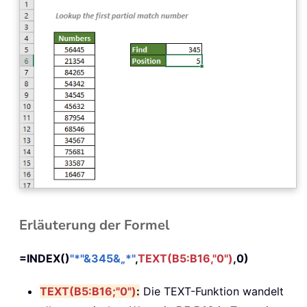
Erläuterung der Formel
=INDEX()
"*"&345&„*"
,
TEXT(B5:B16,"0")
,0)
TEXT(B5:B16;"0")
:
Die TEXT-Funktion wandelt