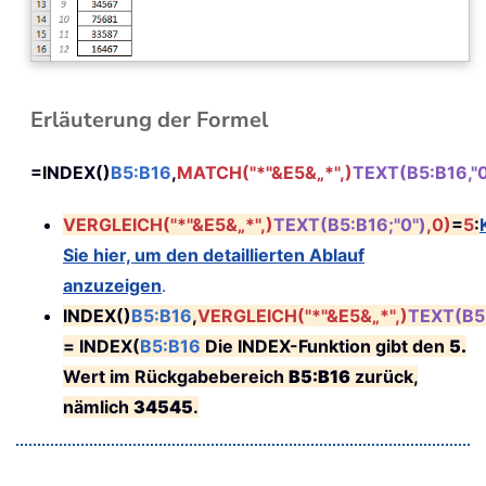
Erläuterung der Formel
=INDEX()
B5:B16
,
MATCH("*"&E5&„*",)
TEXT(B5:B16,"0
VERGLEICH("*"&E5&„*",)
TEXT(B5:B16;"0")
,0)
=
5
:
Sie hier, um den detaillierten Ablauf
anzuzeigen
.
INDEX()
B5:B16
,
VERGLEICH("*"&E5&„*",)
TEXT(B5:
= INDEX(
B5:B16
Die INDEX-Funktion gibt den
5.
Wert im Rückgabebereich
B5:B16
zurück,
nämlich
34545
.