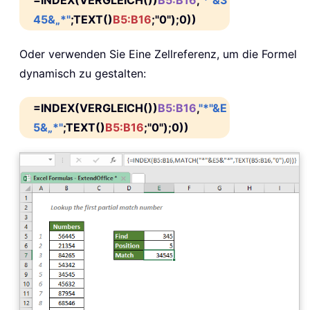
45&„*"
;TEXT()
B5:B16
;"0");0))
Oder verwenden Sie Eine Zellreferenz, um die Formel
dynamisch zu gestalten:
=INDEX(VERGLEICH())
B5:B16
,
"*"&E
5&„*"
;TEXT()
B5:B16
;"0");0))