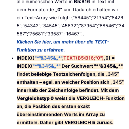
alle numerischen Werte in
B5:B16
in Text mit
dem Formatcode
„0“
um. Dadurch erhalten wir
ein Text-Array wie folgt:
{"56445";"21354";"8426
5";"54342";"34545";"45632";"87954";"68546";"34
567";"75681";"33587";"16467"}
.
Klicken Sie hier, um mehr über die TEXT-
Funktion zu erfahren
.
INDEX()
"*"&345&„*"
,
TEXT(B5:B16;"0")
,0) =
INDEX(
"*"&345&„*"
Der Suchwert
"*"&345&„*"
findet beliebige Textzeichenfolgen, die „345“
enthalten – egal, an welcher Position sich „345“
innerhalb der Zeichenfolge befindet. Mit dem
Vergleichstyp 0
weist die VERGLEICH-Funktion
an, die Position des ersten exakt
übereinstimmenden Werts im Array zu
ermitteln. Daher gibt VERGLEICH
5
zurück.