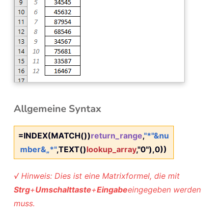
Allgemeine Syntax
=INDEX(MATCH())
return_range
,
"*"&nu
mber&„*"
,TEXT()
lookup_array
,"0"),0))
√ Hinweis: Dies ist eine Matrixformel, die mit
Strg
+
Umschalttaste
+
Eingabe
eingegeben werden
muss.