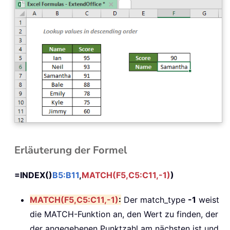
Erläuterung der Formel
=INDEX()
B5:B11
,
MATCH(F5,C5:C11,-1)
)
MATCH(F5,C5:C11,-1)
:
Der match_type
-1
weist
die MATCH-Funktion an, den Wert zu finden, der
der angegebenen Punktzahl am nächsten ist und