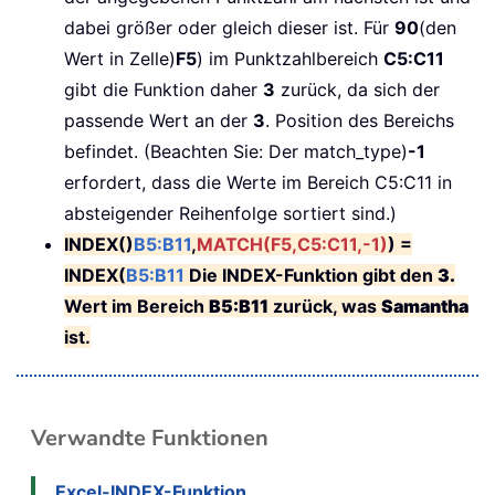
dabei größer oder gleich dieser ist. Für
90
(den
Wert in Zelle)
F5
) im Punktzahlbereich
C5:C11
gibt die Funktion daher
3
zurück, da sich der
passende Wert an der
3
. Position des Bereichs
befindet. (Beachten Sie: Der match_type)
-1
erfordert, dass die Werte im Bereich C5:C11 in
absteigender Reihenfolge sortiert sind.)
INDEX()
B5:B11
,
MATCH(F5,C5:C11,-1)
) =
INDEX(
B5:B11
Die INDEX-Funktion gibt den
3.
Wert im Bereich
B5:B11
zurück, was
Samantha
ist.
Verwandte Funktionen
Excel-INDEX-Funktion