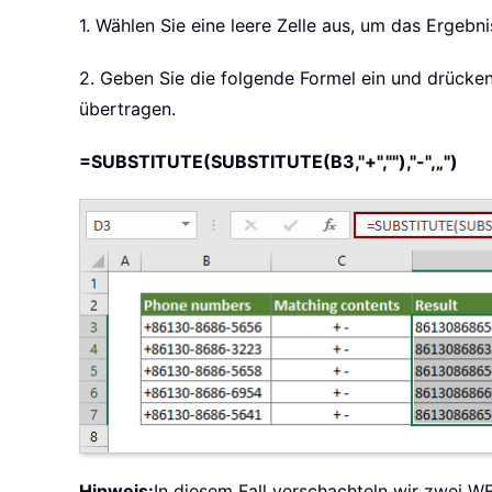
1. Wählen Sie eine leere Zelle aus, um das Ergebn
2. Geben Sie die folgende Formel ein und drücke
übertragen.
=SUBSTITUTE(SUBSTITUTE(B3,"+",""),"-",„")
Hinweis:
In diesem Fall verschachteln wir zwei 