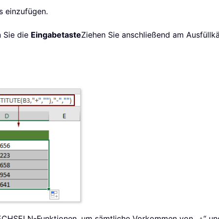
is einzufügen.
n Sie die
Eingabetaste
Ziehen Sie anschließend am Ausfüllkä
WECHSELN-Funktionen, um sämtliche Vorkommen von „+“ und 