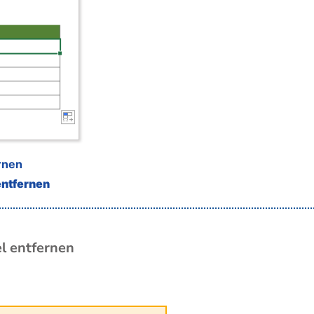
ernen
entfernen
el entfernen