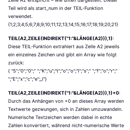
Teil wird als start_num in der TEIL-Funktion
verwendet.
{1;2;3;4;5;6;7;8;9;10;11;12;13;14;15;16;17;18;19;20;21}
TEIL(A2,ZEILE(INDIREKT("1:"&LÄNGE(A2))),1)
:
Diese TEIL-Funktion extrahiert aus Zelle A2 jeweils
ein einzelnes Zeichen und gibt ein Array wie folgt
zurück:
{ "5";"0";"0";" ";"K";"u";"t";"o";"o";"l";"s";" ";"f";"o";"r";"
";"E";"x";"c";"e";„l"}
TEIL(A2,ZEILE(INDIREKT("1:"&LÄNGE(A2))),1)+0
:
Durch das Anhängen von +0 an dieses Array werden
Textwerte gezwungen, sich in Zahlen umzuwandeln.
Numerische Textzeichen werden dabei in echte
Zahlen konvertiert, während nicht-numerische Werte