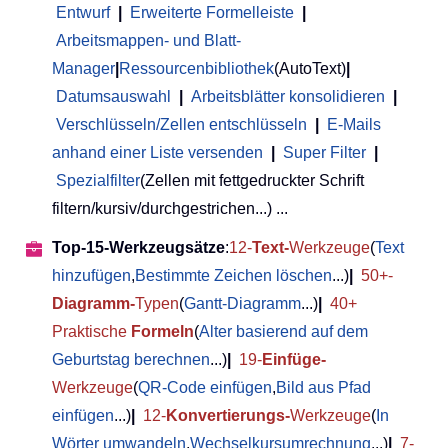
Entwurf
|
Erweiterte Formelleiste
|
Arbeitsmappen- und Blatt-
Manager
|
Ressourcenbibliothek
(AutoText)
|
Datumsauswahl
|
Arbeitsblätter konsolidieren
|
Verschlüsseln/Zellen entschlüsseln
|
E-Mails
anhand einer Liste versenden
|
Super Filter
|
Spezialfilter
(Zellen mit fettgedruckter Schrift
filtern/kursiv/durchgestrichen...) ...
Top-15-Werkzeugsätze
:
12-
Text-
Werkzeuge
(
Text
hinzufügen
,
Bestimmte Zeichen löschen
...)
|
50+-
Diagramm-
Typen
(
Gantt-Diagramm
...)
|
40+
Praktische
Formeln
(
Alter basierend auf dem
Geburtstag berechnen
...)
|
19-
Einfüge-
Werkzeuge
(
QR-Code einfügen
,
Bild aus Pfad
einfügen
...)
|
12-
Konvertierungs-
Werkzeuge
(
In
Wörter umwandeln
,
Wechselkursumrechnung
...)
|
7-