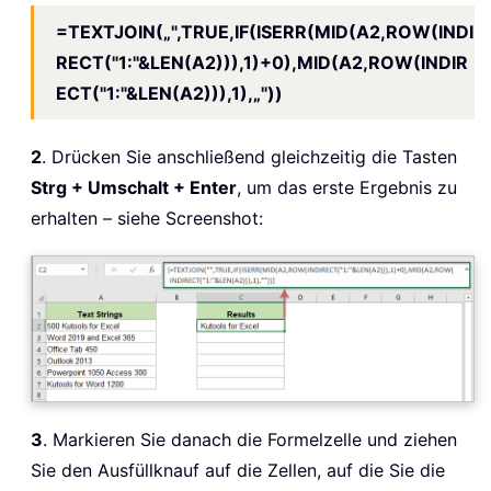
=TEXTJOIN(„",TRUE,IF(ISERR(MID(A2,ROW(INDI
RECT("1:"&LEN(A2))),1)+0),MID(A2,ROW(INDIR
ECT("1:"&LEN(A2))),1),„"))
2
. Drücken Sie anschließend gleichzeitig die Tasten
Strg + Umschalt + Enter
, um das erste Ergebnis zu
erhalten – siehe Screenshot:
3
. Markieren Sie danach die Formelzelle und ziehen
Sie den Ausfüllknauf auf die Zellen, auf die Sie die