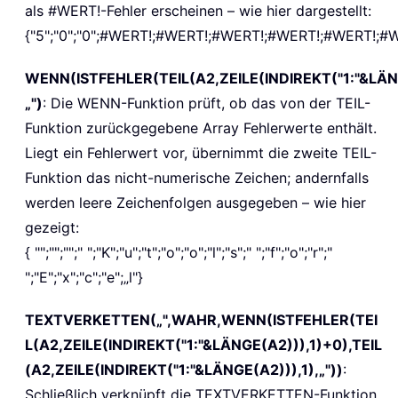
als #WERT!-Fehler erscheinen – wie hier dargestellt:
{"5";"0";"0";#WERT!;#WERT!;#WERT!;#WERT!;#WERT!;#W
WENN(ISTFEHLER(TEIL(A2,ZEILE(INDIREKT("1:"&LÄNGE
„")
: Die WENN-Funktion prüft, ob das von der TEIL-
Funktion zurückgegebene Array Fehlerwerte enthält.
Liegt ein Fehlerwert vor, übernimmt die zweite TEIL-
Funktion das nicht-numerische Zeichen; andernfalls
werden leere Zeichenfolgen ausgegeben – wie hier
gezeigt:
{ "";"";"";" ";"K";"u";"t";"o";"o";"l";"s";" ";"f";"o";"r";"
";"E";"x";"c";"e";„l"}
TEXTVERKETTEN(„",WAHR,WENN(ISTFEHLER(TEI
L(A2,ZEILE(INDIREKT("1:"&LÄNGE(A2))),1)+0),TEIL
(A2,ZEILE(INDIREKT("1:"&LÄNGE(A2))),1),„"))
:
Schließlich verknüpft die TEXTVERKETTEN-Funktion