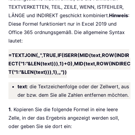
TEXTVERKETTEN, TEIL, ZEILE, WENN, ISTFEHLER,
LÄNGE und INDIREKT geschickt kombiniert.
Hinweis
:
Diese Formel funktioniert nur in Excel 2019 und
Office 365 ordnungsgemäß. Die allgemeine Syntax
lautet:
=TEXTJOIN(„",TRUE,IF(ISERR(MID(text,ROW(INDIR
ECT("1:"&LEN(text))),1)+0),MID(text,ROW(INDIREC
T("1:"&LEN(text))),1),„"))
text
: die Textzeichenfolge oder der Zellwert, aus
der bzw. dem Sie alle Zahlen entfernen möchten.
1
. Kopieren Sie die folgende Formel in eine leere
Zelle, in der das Ergebnis angezeigt werden soll,
oder geben Sie sie dort ein: