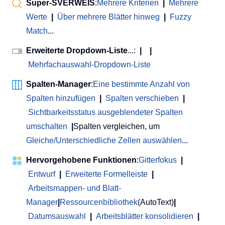
Super-SVERWEIS
:
Mehrere Kriterien
|
Mehrere
Werte
|
Über mehrere Blätter hinweg
|
Fuzzy
Match
...
Erweiterte Dropdown-Liste
...:
|
|
Mehrfachauswahl-Dropdown-Liste
Spalten-Manager
:
Eine bestimmte Anzahl von
Spalten hinzufügen
|
Spalten verschieben
|
Sichtbarkeitsstatus ausgeblendeter Spalten
umschalten
|
Spalten vergleichen, um
Gleiche/Unterschiedliche Zellen auswählen
...
Hervorgehobene Funktionen
:
Gitterfokus
|
Entwurf
|
Erweiterte Formelleiste
|
Arbeitsmappen- und Blatt-
Manager
|
Ressourcenbibliothek
(AutoText)
|
Datumsauswahl
|
Arbeitsblätter konsolidieren
|