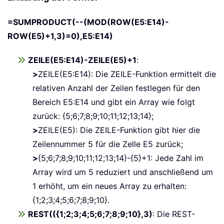
=SUMPRODUCT(--(MOD(ROW(E5:E14)-
ROW(E5)+1,3)=0),E5:E14)
ZEILE(E5:E14)-ZEILE(E5)+1
:
>
ZEILE(E5:E14): Die ZEILE-Funktion ermittelt die
relativen Anzahl der Zeilen festlegen für den
Bereich E5:E14 und gibt ein Array wie folgt
zurück: {5;6;7;8;9;10;11;12;13;14};
>
ZEILE(E5): Die ZEILE-Funktion gibt hier die
Zeilennummer 5 für die Zelle E5 zurück;
>
{5;6;7;8;9;10;11;12;13;14}-{5}+1: Jede Zahl im
Array wird um 5 reduziert und anschließend um
1 erhöht, um ein neues Array zu erhalten:
{1;2;3;4;5;6;7;8;9;10}.
REST(({1;2;3;4;5;6;7;8;9;10},3)
: Die REST-