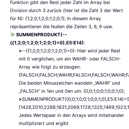
Funktion gibt den Rest jeder Zahl im Array bei
Division durch 3 zurück (hier ist die Zahl 3 der Wert
für N): {1;2;0;1;2;0;1;2;0;1}; In diesem Array
repräsentieren die Nullen die Zeilen 3, 6, 9 usw.
SUMMENPRODUKT(--
({1;2;0;1;2;0;1;2;0;1}=0),E5:E14)
:
>
--({1;2;0;1;2;0;1;2;0;1}=0): Hier wird jeder Rest
mit 0 verglichen, um ein WAHR- oder FALSCH-
Array wie folgt zu erzeugen:
{FALSCH;FALSCH;WAHR;FALSCH;FALSCH;WAHR;F
Die beiden Minuszeichen wandeln „WAHR“ und
„FALSCH“ in 1en und 0en um: {0;0;1;0;0;1;0;0;1;0};
>
SUMMENPRODUKT({0;0;1;0;0;1;0;0;1;0},E5:E14)=
{1428;2010;2288;1831;2069;1728;1325;1469;1023;1
Jedes Wertepaar in den Arrays wird miteinander
multipliziert und ergibt