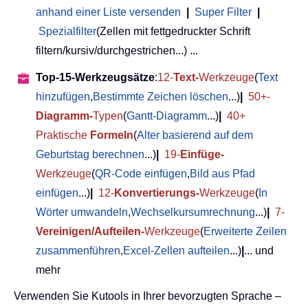
anhand einer Liste versenden
|
Super Filter
|
Spezialfilter
(Zellen mit fettgedruckter Schrift
filtern/kursiv/durchgestrichen...) ...
Top-15-Werkzeugsätze
:
12-
Text-
Werkzeuge
(
Text
hinzufügen
,
Bestimmte Zeichen löschen
...)
|
50+-
Diagramm-
Typen
(
Gantt-Diagramm
...)
|
40+
Praktische
Formeln
(
Alter basierend auf dem
Geburtstag berechnen
...)
|
19-
Einfüge-
Werkzeuge
(
QR-Code einfügen
,
Bild aus Pfad
einfügen
...)
|
12-
Konvertierungs-
Werkzeuge
(
In
Wörter umwandeln
,
Wechselkursumrechnung
...)
|
7-
Vereinigen/Aufteilen-
Werkzeuge
(
Erweiterte Zeilen
zusammenführen
,
Excel-Zellen aufteilen
...)
|
... und
mehr
Verwenden Sie Kutools in Ihrer bevorzugten Sprache –