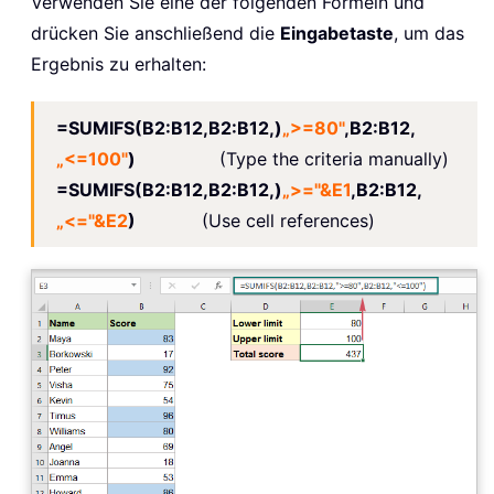
Verwenden Sie eine der folgenden Formeln und
drücken Sie anschließend die
Eingabetaste
, um das
Ergebnis zu erhalten:
=SUMIFS(B2:B12,B2:B12,)
„>=80"
,B2:B12,
„<=100"
)
(Type the criteria manually)
=SUMIFS(B2:B12,B2:B12,)
„>="&E1
,B2:B12,
„<="&E2
)
(Use cell references)