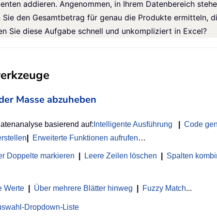
menten addieren. Angenommen, in Ihrem Datenbereich stehe
 Sie den Gesamtbetrag für genau die Produkte ermitteln, di
en Sie diese Aufgabe schnell und unkompliziert in Excel?
werkzeuge
on der Masse abzuheben
Datenanalyse basierend auf:
Intelligente Ausführung
|
Code gen
rstellen
|
Erweiterte Funktionen aufrufen
…
r Doppelte markieren
|
Leere Zeilen löschen
|
Spalten kombi
e Werte
|
Über mehrere Blätter hinweg
|
Fuzzy Match
...
uswahl-Dropdown-Liste