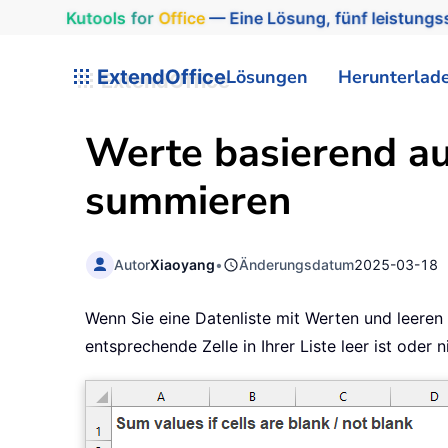
Kutools
for
Office
— Eine Lösung, fünf leistungss
ExtendOffice
Lösungen
Herunterlad
Werte basierend auf
summieren
Autor
Xiaoyang
•
Änderungsdatum
2025-03-18
Wenn Sie eine Datenliste mit Werten und leeren
entsprechende Zelle in Ihrer Liste leer ist ode