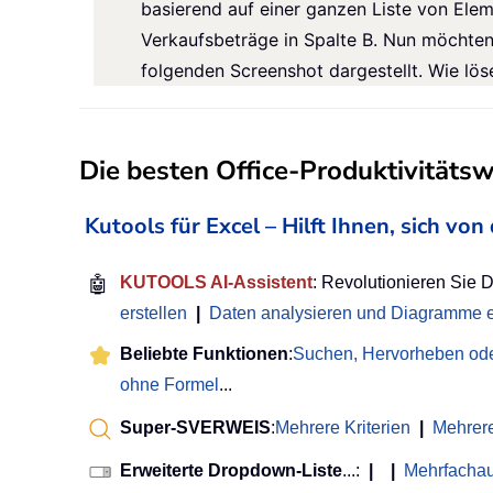
basierend auf einer ganzen Liste von Ele
Verkaufsbeträge in Spalte B. Nun möchten
folgenden Screenshot dargestellt. Wie lös
Die besten Office-Produktivitäts
Kutools für Excel – Hilft Ihnen, sich v
🤖
KUTOOLS AI-Assistent
: Revolutionieren Sie 
erstellen
|
Daten analysieren und Diagramme e
Beliebte Funktionen
:
Suchen, Hervorheben ode
ohne Formel
...
Super-SVERWEIS
:
Mehrere Kriterien
|
Mehrer
Erweiterte Dropdown-Liste
...:
|
|
Mehrfacha