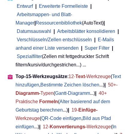
Entwurf
|
Erweiterte Formelleiste
|
Arbeitsmappen- und Blatt-
Manager
|
Ressourcenbibliothek
(AutoText)
|
Datumsauswahl
|
Arbeitsblätter konsolidieren
|
Verschlüsseln/Zellen entschlüsseln
|
E-Mails
anhand einer Liste versenden
|
Super Filter
|
Spezialfilter
(Zellen mit fettgedruckter Schrift
filtern/kursiv/durchgestrichen...) ...
Top-15-Werkzeugsätze
:
12-
Text-
Werkzeuge
(
Text
hinzufügen
,
Bestimmte Zeichen löschen
...)
|
50+-
Diagramm-
Typen
(
Gantt-Diagramm
...)
|
40+
Praktische
Formeln
(
Alter basierend auf dem
Geburtstag berechnen
...)
|
19-
Einfüge-
Werkzeuge
(
QR-Code einfügen
,
Bild aus Pfad
einfügen
...)
|
12-
Konvertierungs-
Werkzeuge
(
In