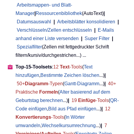
Arbeitsmappen- und Blatt-
Manager
|
Ressourcenbibliothek
(AutoText)
|
Datumsauswahl
|
Arbeitsblätter konsolidieren
|
Verschlüsseln/Zellen entschlüsseln
|
E-Mails
anhand einer Liste versenden
|
Super Filter
|
Spezialfilter
(Zellen mit fettgedruckter Schrift
filtern/kursiv/durchgestrichen...) ...
Top-15-Toolsets
:
12
Text
-Tools
(
Text
hinzufügen
,
Bestimmte Zeichen löschen
...)
|
50+
Diagramm
-Typen
(
Gantt-Diagramm
...)
|
40+
Praktische
Formeln
(
Alter basierend auf dem
Geburtstag berechnen
...)
|
19
Einfüge
-Tools
(
QR-
Code einfügen
,
Bild aus Pfad einfügen
...)
|
12
Konvertierungs
-Tools
(
In Wörter
umwandeln
,
Wechselkursumrechnung
...)
|
7
Vereinigen/Aufteilen
-Tools
(
Erweiterte Zeilen