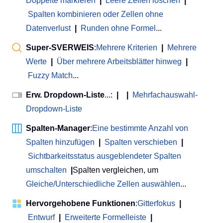
Doppelte markieren
|
Leere Zeilen löschen
|
Spalten kombinieren oder Zellen ohne
Datenverlust
|
Runden ohne Formel
...
Super-SVERWEIS
:
Mehrere Kriterien
|
Mehrere
Werte
|
Über mehrere Arbeitsblätter hinweg
|
Fuzzy Match
...
Erw. Dropdown-Liste
...:
|
|
Mehrfachauswahl-
Dropdown-Liste
Spalten-Manager
:
Eine bestimmte Anzahl von
Spalten hinzufügen
|
Spalten verschieben
|
Sichtbarkeitsstatus ausgeblendeter Spalten
umschalten
|
Spalten vergleichen, um
Gleiche/Unterschiedliche Zellen auswählen
...
Hervorgehobene Funktionen
:
Gitterfokus
|
Entwurf
|
Erweiterte Formelleiste
|