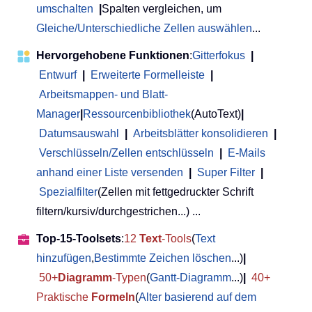
umschalten
|
Spalten vergleichen, um
Gleiche/Unterschiedliche Zellen auswählen
...
Hervorgehobene Funktionen
:
Gitterfokus
|
Entwurf
|
Erweiterte Formelleiste
|
Arbeitsmappen- und Blatt-
Manager
|
Ressourcenbibliothek
(AutoText)
|
Datumsauswahl
|
Arbeitsblätter konsolidieren
|
Verschlüsseln/Zellen entschlüsseln
|
E-Mails
anhand einer Liste versenden
|
Super Filter
|
Spezialfilter
(Zellen mit fettgedruckter Schrift
filtern/kursiv/durchgestrichen...) ...
Top-15-Toolsets
:
12
Text
-Tools
(
Text
hinzufügen
,
Bestimmte Zeichen löschen
...)
|
50+
Diagramm
-Typen
(
Gantt-Diagramm
...)
|
40+
Praktische
Formeln
(
Alter basierend auf dem