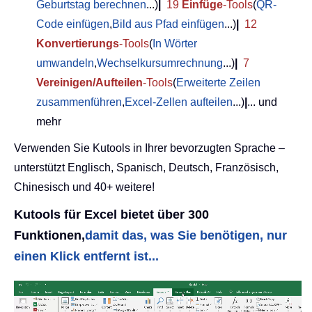
Geburtstag berechnen
...)
|
19
Einfüge
-Tools
(
QR-
Code einfügen
,
Bild aus Pfad einfügen
...)
|
12
Konvertierungs
-Tools
(
In Wörter
umwandeln
,
Wechselkursumrechnung
...)
|
7
Vereinigen/Aufteilen
-Tools
(
Erweiterte Zeilen
zusammenführen
,
Excel-Zellen aufteilen
...)
|
... und
mehr
Verwenden Sie Kutools in Ihrer bevorzugten Sprache –
unterstützt Englisch, Spanisch, Deutsch, Französisch,
Chinesisch und 40+ weitere!
Kutools für Excel bietet über 300
Funktionen,
damit das, was Sie benötigen, nur
einen Klick entfernt ist...