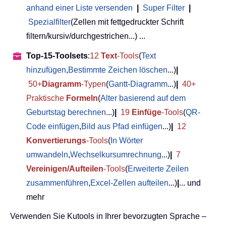
anhand einer Liste versenden
|
Super Filter
|
Spezialfilter
(Zellen mit fettgedruckter Schrift
filtern/kursiv/durchgestrichen...) ...
Top-15-Toolsets
:
12
Text
-Tools
(
Text
hinzufügen
,
Bestimmte Zeichen löschen
...)
|
50+
Diagramm
-Typen
(
Gantt-Diagramm
...)
|
40+
Praktische
Formeln
(
Alter basierend auf dem
Geburtstag berechnen
...)
|
19
Einfüge
-Tools
(
QR-
Code einfügen
,
Bild aus Pfad einfügen
...)
|
12
Konvertierungs
-Tools
(
In Wörter
umwandeln
,
Wechselkursumrechnung
...)
|
7
Vereinigen/Aufteilen
-Tools
(
Erweiterte Zeilen
zusammenführen
,
Excel-Zellen aufteilen
...)
|
... und
mehr
Verwenden Sie Kutools in Ihrer bevorzugten Sprache –