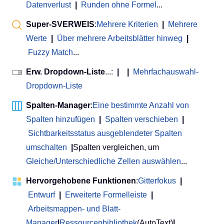
Datenverlust
|
Runden ohne Formel
...
Super-SVERWEIS
:
Mehrere Kriterien
|
Mehrere
Werte
|
Über mehrere Arbeitsblätter hinweg
|
Fuzzy Match
...
Erw. Dropdown-Liste
...:
|
|
Mehrfachauswahl-
Dropdown-Liste
Spalten-Manager
:
Eine bestimmte Anzahl von
Spalten hinzufügen
|
Spalten verschieben
|
Sichtbarkeitsstatus ausgeblendeter Spalten
umschalten
|
Spalten vergleichen, um
Gleiche/Unterschiedliche Zellen auswählen
...
Hervorgehobene Funktionen
:
Gitterfokus
|
Entwurf
|
Erweiterte Formelleiste
|
Arbeitsmappen- und Blatt-
Manager
|
Ressourcenbibliothek
(AutoText)
|