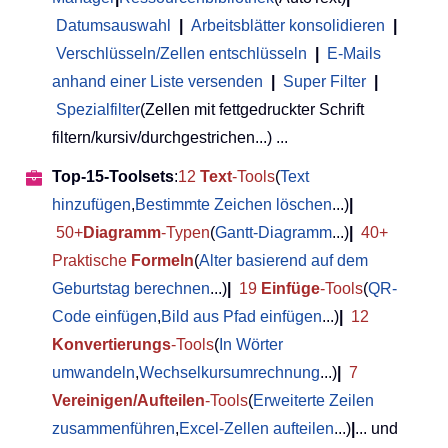
Datumsauswahl
|
Arbeitsblätter konsolidieren
|
Verschlüsseln/Zellen entschlüsseln
|
E-Mails
anhand einer Liste versenden
|
Super Filter
|
Spezialfilter
(Zellen mit fettgedruckter Schrift
filtern/kursiv/durchgestrichen...) ...
Top-15-Toolsets
:
12
Text
-Tools
(
Text
hinzufügen
,
Bestimmte Zeichen löschen
...)
|
50+
Diagramm
-Typen
(
Gantt-Diagramm
...)
|
40+
Praktische
Formeln
(
Alter basierend auf dem
Geburtstag berechnen
...)
|
19
Einfüge
-Tools
(
QR-
Code einfügen
,
Bild aus Pfad einfügen
...)
|
12
Konvertierungs
-Tools
(
In Wörter
umwandeln
,
Wechselkursumrechnung
...)
|
7
Vereinigen/Aufteilen
-Tools
(
Erweiterte Zeilen
zusammenführen
,
Excel-Zellen aufteilen
...)
|
... und