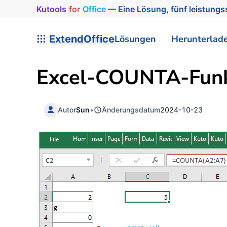
Kutools
for
Office
— Eine Lösung, fünf leistungss
ExtendOffice
Lösungen
Herunterlad
Excel-
COUNTA
-Fun
Autor
Sun
•
Änderungsdatum
2024-10-23