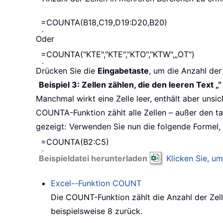
=COUNTA(B18,C19,D19:D20,B20)
Oder
=COUNTA("KTE","KTE","KTO","KTW",„OT")
Drücken Sie die
Eingabetaste
, um die Anzahl der
Beispiel 3: Zellen zählen, die den leeren Text „
Manchmal wirkt eine Zelle leer, enthält aber unsi
COUNTA-Funktion zählt alle Zellen – außer den t
gezeigt:
Verwenden Sie nun die folgende Formel, u
=COUNTA(B2:C5)
Beispieldatei herunterladen
Klicken Sie, um
Excel--Funktion
COUNT
Die
COUNT
-Funktion zählt die Anzahl der Zel
beispielsweise 8 zurück.