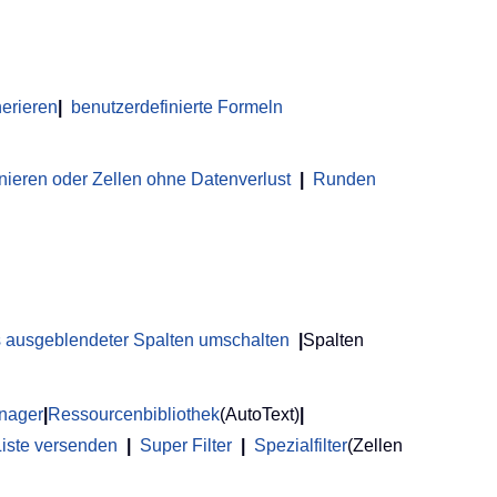
erieren
|
benutzerdefinierte Formeln
nieren oder Zellen ohne Datenverlust
|
Runden
us ausgeblendeter Spalten umschalten
|
Spalten
anager
|
Ressourcenbibliothek
(AutoText)
|
Liste versenden
|
Super Filter
|
Spezialfilter
(Zellen