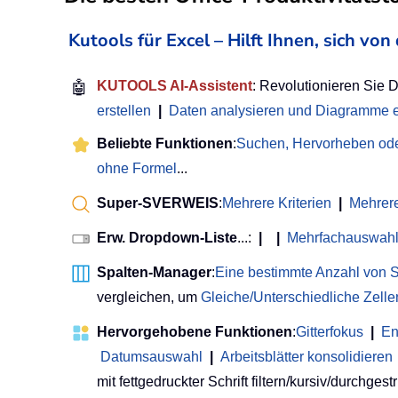
Kutools für Excel – Hilft Ihnen, sich v
🤖
KUTOOLS AI-Assistent
: Revolutionieren Sie 
erstellen
|
Daten analysieren und Diagramme e
Beliebte Funktionen
:
Suchen, Hervorheben ode
ohne Formel
...
Super-SVERWEIS
:
Mehrere Kriterien
|
Mehrer
Erw. Dropdown-Liste
...:
|
|
Mehrfachauswahl
Spalten-Manager
:
Eine bestimmte Anzahl von S
vergleichen, um
Gleiche/Unterschiedliche Zell
Hervorgehobene Funktionen
:
Gitterfokus
|
En
Datumsauswahl
|
Arbeitsblätter konsolidieren
mit fettgedruckter Schrift filtern/kursiv/durchgestri