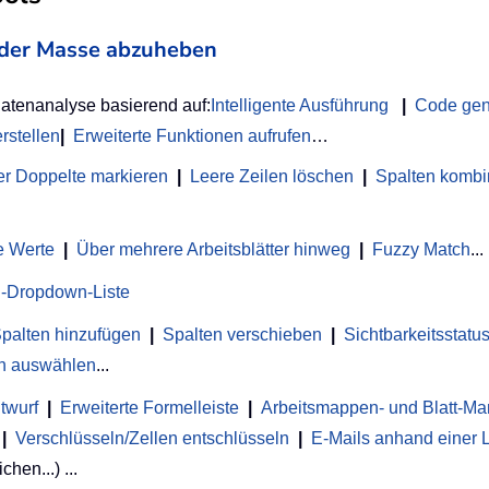
on der Masse abzuheben
Datenanalyse basierend auf:
Intelligente Ausführung
|
Code gen
rstellen
|
Erweiterte Funktionen aufrufen
…
r Doppelte markieren
|
Leere Zeilen löschen
|
Spalten kombi
e Werte
|
Über mehrere Arbeitsblätter hinweg
|
Fuzzy Match
...
-Dropdown-Liste
palten hinzufügen
|
Spalten verschieben
|
Sichtbarkeitsstat
en auswählen
...
twurf
|
Erweiterte Formelleiste
|
Arbeitsmappen- und Blatt-M
|
Verschlüsseln/Zellen entschlüsseln
|
E-Mails anhand einer 
chen...) ...