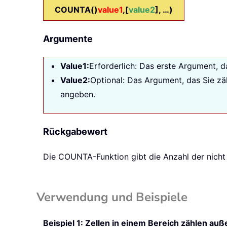
COUNTA()
value1
,[
value2
], …)
Argumente
Value1:
Erforderlich: Das erste Argument, da
Value2:
Optional: Das Argument, das Sie zä
angeben.
Rückgabewert
Die
COUNTA
-Funktion gibt die Anzahl der nicht
Verwendung und Beispiele
Beispiel 1: Zellen in einem Bereich zählen auß