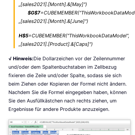
„[sales2021].[Month].&[May]")
$G$7
=CUBEMEMBER("ThisWorkbookDataMode
„[sales2021].[Month].&[June]")
H$5
=CUBEMEMBER("ThisWorkbookDataModel",
„[sales2021].[Product].&[Caps]")
√ Hinweis:
Die Dollarzeichen vor der Zeilennummer
und/oder dem Spaltenbuchstaben im Zellbezug
fixieren die Zeile und/oder Spalte, sodass sie sich
beim Ziehen oder Kopieren der Formel nicht ändern.
Nachdem Sie die Formel eingegeben haben, können
Sie den Ausfüllkästchen nach rechts ziehen, um
Ergebnisse für andere Produkte anzuzeigen.