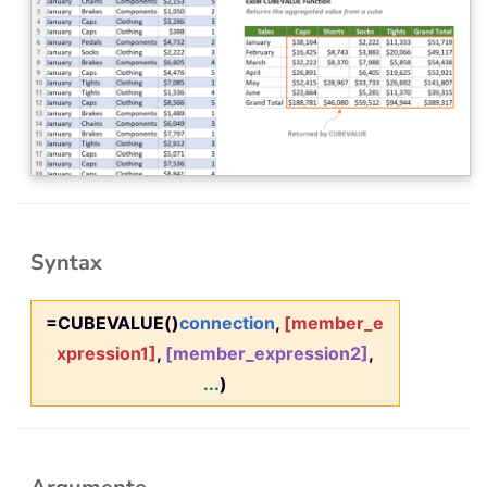
Syntax
=CUBEVALUE()
connection
,
[member_e
xpression1]
,
[member_expression2]
,
...
)