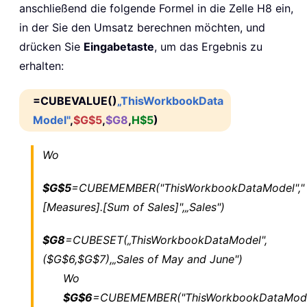
anschließend die folgende Formel in die Zelle H8 ein,
in der Sie den Umsatz berechnen möchten, und
drücken Sie
Eingabetaste
, um das Ergebnis zu
erhalten:
=CUBEVALUE()
„ThisWorkbookData
Model"
,
$G$5
,
$G8
,
H$5
)
Wo
$G$5
=CUBEMEMBER("ThisWorkbookDataModel","
[Measures].[Sum of Sales]",„Sales")
$G8
=CUBESET(„ThisWorkbookDataModel",
($G$6,$G$7),„Sales of May and June")
Wo
$G$6
=CUBEMEMBER("ThisWorkbookDataMode