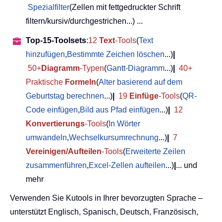
Spezialfilter
(Zellen mit fettgedruckter Schrift
filtern/kursiv/durchgestrichen...) ...
Top-15-Toolsets
:
12
Text
-Tools
(
Text
hinzufügen
,
Bestimmte Zeichen löschen
...)
|
50+
Diagramm
-Typen
(
Gantt-Diagramm
...)
|
40+
Praktische
Formeln
(
Alter basierend auf dem
Geburtstag berechnen
...)
|
19
Einfüge
-Tools
(
QR-
Code einfügen
,
Bild aus Pfad einfügen
...)
|
12
Konvertierungs
-Tools
(
In Wörter
umwandeln
,
Wechselkursumrechnung
...)
|
7
Vereinigen/Aufteilen
-Tools
(
Erweiterte Zeilen
zusammenführen
,
Excel-Zellen aufteilen
...)
|
... und
mehr
Verwenden Sie Kutools in Ihrer bevorzugten Sprache –
unterstützt Englisch, Spanisch, Deutsch, Französisch,