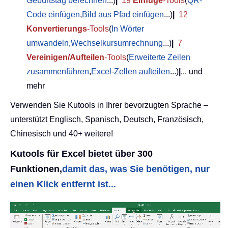
Geburtstag berechnen
...)
|
19
Einfüge
-Tools
(
QR-
Code einfügen
,
Bild aus Pfad einfügen
...)
|
12
Konvertierungs
-Tools
(
In Wörter
umwandeln
,
Wechselkursumrechnung
...)
|
7
Vereinigen/Aufteilen
-Tools
(
Erweiterte Zeilen
zusammenführen
,
Excel-Zellen aufteilen
...)
|
... und
mehr
Verwenden Sie Kutools in Ihrer bevorzugten Sprache –
unterstützt Englisch, Spanisch, Deutsch, Französisch,
Chinesisch und 40+ weitere!
Kutools für Excel bietet über 300
Funktionen,
damit das, was Sie benötigen, nur
einen Klick entfernt ist...