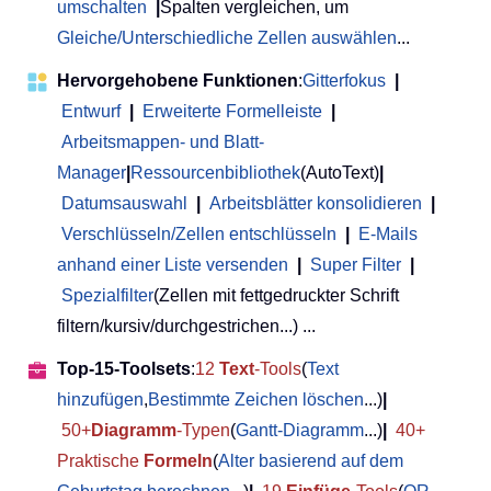
umschalten
|
Spalten vergleichen, um
Gleiche/Unterschiedliche Zellen auswählen
...
Hervorgehobene Funktionen
:
Gitterfokus
|
Entwurf
|
Erweiterte Formelleiste
|
Arbeitsmappen- und Blatt-
Manager
|
Ressourcenbibliothek
(AutoText)
|
Datumsauswahl
|
Arbeitsblätter konsolidieren
|
Verschlüsseln/Zellen entschlüsseln
|
E-Mails
anhand einer Liste versenden
|
Super Filter
|
Spezialfilter
(Zellen mit fettgedruckter Schrift
filtern/kursiv/durchgestrichen...) ...
Top-15-Toolsets
:
12
Text
-Tools
(
Text
hinzufügen
,
Bestimmte Zeichen löschen
...)
|
50+
Diagramm
-Typen
(
Gantt-Diagramm
...)
|
40+
Praktische
Formeln
(
Alter basierend auf dem