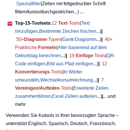
Spezialfilter
(Zellen mit fettgedruckter Schrift
filtern/kursiv/durchgestrichen...) ...
Top-15-Toolsets
:
12
Text
-Tools
(
Text
hinzufügen
,
Bestimmte Zeichen löschen
...)
|
50+
Diagramm
-Typen
(
Gantt-Diagramm
...)
|
40+
Praktische
Formeln
(
Alter basierend auf dem
Geburtstag berechnen
...)
|
19
Einfüge
-Tools
(
QR-
Code einfügen
,
Bild aus Pfad einfügen
...)
|
12
Konvertierungs
-Tools
(
In Wörter
umwandeln
,
Wechselkursumrechnung
...)
|
7
Vereinigen/Aufteilen
-Tools
(
Erweiterte Zeilen
zusammenführen
,
Excel-Zellen aufteilen
...)
|
... und
mehr
Verwenden Sie Kutools in Ihrer bevorzugten Sprache –
unterstützt Englisch, Spanisch, Deutsch, Französisch,