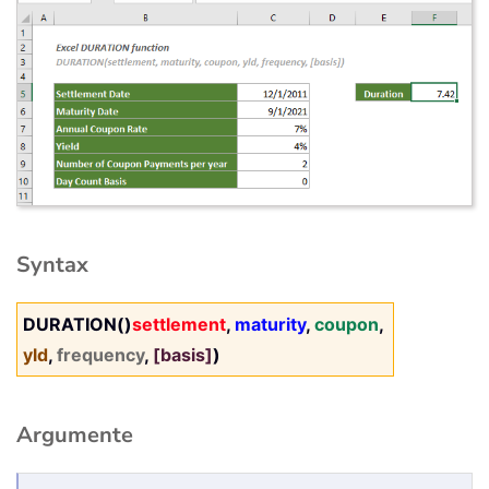
Syntax
DURATION()
settlement
,
maturity
,
coupon
,
yld
,
frequency
,
[basis]
)
Argumente