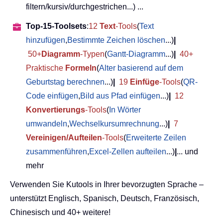
filtern/kursiv/durchgestrichen...) ...
Top-15-Toolsets
:
12
Text
-Tools
(
Text
hinzufügen
,
Bestimmte Zeichen löschen
...)
|
50+
Diagramm
-Typen
(
Gantt-Diagramm
...)
|
40+
Praktische
Formeln
(
Alter basierend auf dem
Geburtstag berechnen
...)
|
19
Einfüge
-Tools
(
QR-
Code einfügen
,
Bild aus Pfad einfügen
...)
|
12
Konvertierungs
-Tools
(
In Wörter
umwandeln
,
Wechselkursumrechnung
...)
|
7
Vereinigen/Aufteilen
-Tools
(
Erweiterte Zeilen
zusammenführen
,
Excel-Zellen aufteilen
...)
|
... und
mehr
Verwenden Sie Kutools in Ihrer bevorzugten Sprache –
unterstützt Englisch, Spanisch, Deutsch, Französisch,
Chinesisch und 40+ weitere!