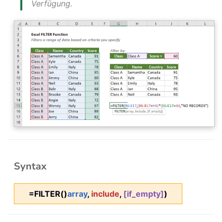
Verfügung.
Syntax
=FILTER()
array
,
include
,
[if_empty]
)