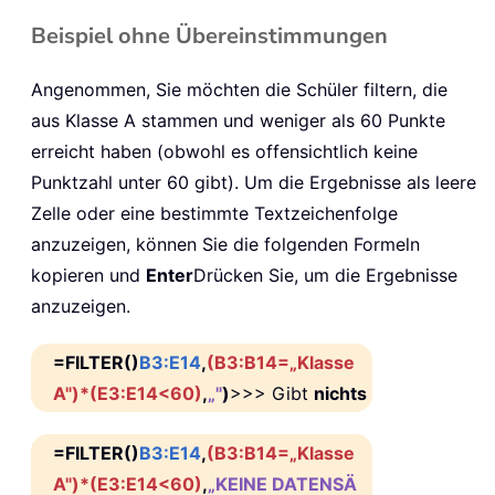
Beispiel ohne Übereinstimmungen
Angenommen, Sie möchten die Schüler filtern, die
aus Klasse A stammen und weniger als 60 Punkte
erreicht haben (obwohl es offensichtlich keine
Punktzahl unter 60 gibt). Um die Ergebnisse als leere
Zelle oder eine bestimmte Textzeichenfolge
anzuzeigen, können Sie die folgenden Formeln
kopieren und
Enter
Drücken Sie, um die Ergebnisse
anzuzeigen.
=FILTER()
B3:E14
,
(B3:B14=„Klasse
A")*(E3:E14<60)
,
„"
)
>>> Gibt
nichts
=FILTER()
B3:E14
,
(B3:B14=„Klasse
A")*(E3:E14<60)
,
„KEINE DATENSÄ