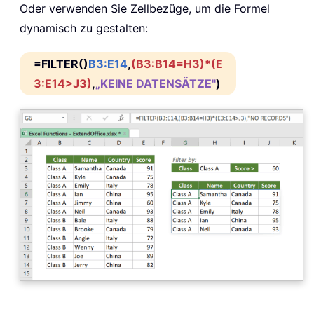
Oder verwenden Sie Zellbezüge, um die Formel
dynamisch zu gestalten:
=FILTER()
B3:E14
,
(B3:B14=H3)*(E
3:E14>J3)
,
„KEINE DATENSÄTZE"
)