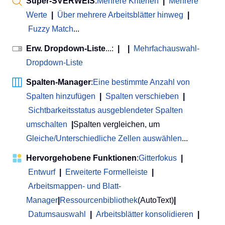
Super-SVERWEIS
:
Mehrere Kriterien
|
Mehrere
Werte
|
Über mehrere Arbeitsblätter hinweg
|
Fuzzy Match
...
Erw. Dropdown-Liste
...:
|
|
Mehrfachauswahl-
Dropdown-Liste
Spalten-Manager
:
Eine bestimmte Anzahl von
Spalten hinzufügen
|
Spalten verschieben
|
Sichtbarkeitsstatus ausgeblendeter Spalten
umschalten
|
Spalten vergleichen, um
Gleiche/Unterschiedliche Zellen auswählen
...
Hervorgehobene Funktionen
:
Gitterfokus
|
Entwurf
|
Erweiterte Formelleiste
|
Arbeitsmappen- und Blatt-
Manager
|
Ressourcenbibliothek
(AutoText)
|
Datumsauswahl
|
Arbeitsblätter konsolidieren
|