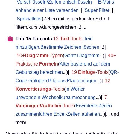
Verschlüsseln/Zellen entschlüsseln
|
E-Mails
anhand einer Liste versenden
|
Super Filter
|
Spezialfilter
(Zellen mit fettgedruckter Schrift
filtern/kursiv/durchgestrichen...) ...
Top-15-Toolsets
:
12
Text
-Tools
(
Text
hinzufügen
,
Bestimmte Zeichen löschen
...)
|
50+
Diagramm
-Typen
(
Gantt-Diagramm
...)
|
40+
Praktische
Formeln
(
Alter basierend auf dem
Geburtstag berechnen
...)
|
19
Einfüge
-Tools
(
QR-
Code einfügen
,
Bild aus Pfad einfügen
...)
|
12
Konvertierungs
-Tools
(
In Wörter
umwandeln
,
Wechselkursumrechnung
...)
|
7
Vereinigen/Aufteilen
-Tools
(
Erweiterte Zeilen
zusammenführen
,
Excel-Zellen aufteilen
...)
|
... und
mehr
Verwenden Sie Kutools in Ihrer bevorzugten Sprache –