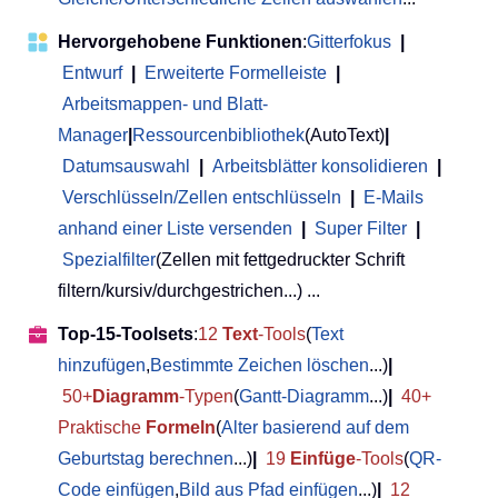
Hervorgehobene Funktionen
:
Gitterfokus
|
Entwurf
|
Erweiterte Formelleiste
|
Arbeitsmappen- und Blatt-
Manager
|
Ressourcenbibliothek
(AutoText)
|
Datumsauswahl
|
Arbeitsblätter konsolidieren
|
Verschlüsseln/Zellen entschlüsseln
|
E-Mails
anhand einer Liste versenden
|
Super Filter
|
Spezialfilter
(Zellen mit fettgedruckter Schrift
filtern/kursiv/durchgestrichen...) ...
Top-15-Toolsets
:
12
Text
-Tools
(
Text
hinzufügen
,
Bestimmte Zeichen löschen
...)
|
50+
Diagramm
-Typen
(
Gantt-Diagramm
...)
|
40+
Praktische
Formeln
(
Alter basierend auf dem
Geburtstag berechnen
...)
|
19
Einfüge
-Tools
(
QR-
Code einfügen
,
Bild aus Pfad einfügen
...)
|
12