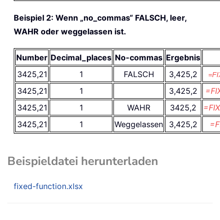
Beispiel 2: Wenn „no_commas“ FALSCH, leer,
WAHR oder weggelassen ist.
Number
Decimal_places
No-commas
Ergebnis
3425,21
1
FALSCH
3,425,2
=FI
3425,21
1
3,425,2
=FI
3425,21
1
WAHR
3425,2
=FI
3425,21
1
Weggelassen
3,425,2
=F
Beispieldatei herunterladen
fixed-function.xlsx