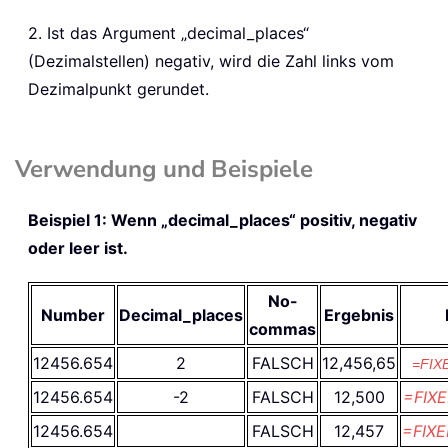
2. Ist das Argument „decimal_places“
(Dezimalstellen) negativ, wird die Zahl links vom
Dezimalpunkt gerundet.
Verwendung und Beispiele
Beispiel 1: Wenn „decimal_places“ positiv, negativ
oder leer ist.
No-
Number
Decimal_places
Ergebnis
commas
12456.654
2
FALSCH
12,456,65
=FIX
12456.654
-2
FALSCH
12,500
=FIXE
12456.654
FALSCH
12,457
=FIXE