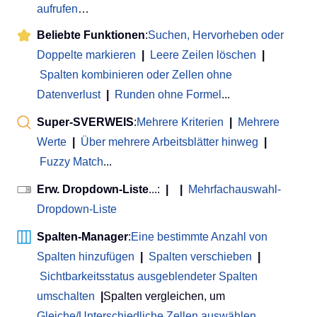
aufrufen
…
Beliebte Funktionen
:
Suchen, Hervorheben oder
Doppelte markieren
|
Leere Zeilen löschen
|
Spalten kombinieren oder Zellen ohne
Datenverlust
|
Runden ohne Formel
...
Super-SVERWEIS
:
Mehrere Kriterien
|
Mehrere
Werte
|
Über mehrere Arbeitsblätter hinweg
|
Fuzzy Match
...
Erw. Dropdown-Liste
...:
|
|
Mehrfachauswahl-
Dropdown-Liste
Spalten-Manager
:
Eine bestimmte Anzahl von
Spalten hinzufügen
|
Spalten verschieben
|
Sichtbarkeitsstatus ausgeblendeter Spalten
umschalten
|
Spalten vergleichen, um
Gleiche/Unterschiedliche Zellen auswählen
...