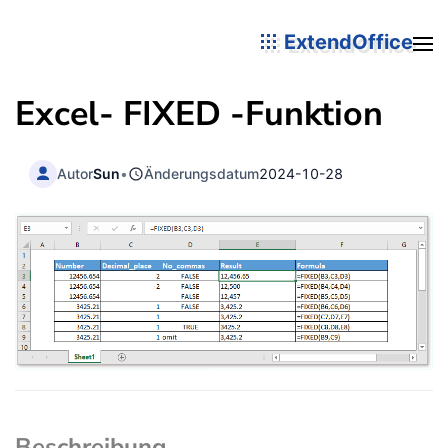
ExtendOffice
Excel-
FIXED
-Funktion
Autor
Sun
•
Änderungsdatum
2024-10-28
Beschreibung