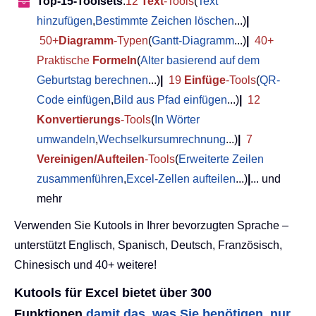
Top-15-Toolsets
:
12
Text
-Tools
(
Text
hinzufügen
,
Bestimmte Zeichen löschen
...)
|
50+
Diagramm
-Typen
(
Gantt-Diagramm
...)
|
40+
Praktische
Formeln
(
Alter basierend auf dem
Geburtstag berechnen
...)
|
19
Einfüge
-Tools
(
QR-
Code einfügen
,
Bild aus Pfad einfügen
...)
|
12
Konvertierungs
-Tools
(
In Wörter
umwandeln
,
Wechselkursumrechnung
...)
|
7
Vereinigen/Aufteilen
-Tools
(
Erweiterte Zeilen
zusammenführen
,
Excel-Zellen aufteilen
...)
|
... und
mehr
Verwenden Sie Kutools in Ihrer bevorzugten Sprache –
unterstützt Englisch, Spanisch, Deutsch, Französisch,
Chinesisch und 40+ weitere!
Kutools für Excel bietet über 300
Funktionen,
damit das, was Sie benötigen, nur