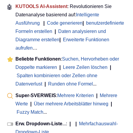
🤖
KUTOOLS AI-Assistent
: Revolutionieren Sie
Datenanalyse basierend auf:
Intelligente
Ausführung
|
Code generieren
|
benutzerdefinierte
Formeln erstellen
|
Daten analysieren und
Diagramme erstellen
|
Erweiterte Funktionen
aufrufen
…
Beliebte Funktionen
:
Suchen, Hervorheben oder
Doppelte markieren
|
Leere Zeilen löschen
|
Spalten kombinieren oder Zellen ohne
Datenverlust
|
Runden ohne Formel
...
Super-SVERWEIS
:
Mehrere Kriterien
|
Mehrere
Werte
|
Über mehrere Arbeitsblätter hinweg
|
Fuzzy Match
...
Erw. Dropdown-Liste
...:
|
|
Mehrfachauswahl-
Dropdown-Liste