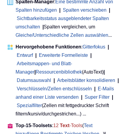
Spalten-Manager
:
Eine bestimmte Anzahl von
Spalten hinzufügen
|
Spalten verschieben
|
Sichtbarkeitsstatus ausgeblendeter Spalten
umschalten
|
Spalten vergleichen, um
Gleiche/Unterschiedliche Zellen auswählen
...
Hervorgehobene Funktionen
:
Gitterfokus
|
Entwurf
|
Erweiterte Formelleiste
|
Arbeitsmappen- und Blatt-
Manager
|
Ressourcenbibliothek
(AutoText)
|
Datumsauswahl
|
Arbeitsblätter konsolidieren
|
Verschlüsseln/Zellen entschlüsseln
|
E-Mails
anhand einer Liste versenden
|
Super Filter
|
Spezialfilter
(Zellen mit fettgedruckter Schrift
filtern/kursiv/durchgestrichen...) ...
Top-15-Toolsets
:
12
Text
-Tools
(
Text
hinzufügen
,
Bestimmte Zeichen löschen
...)
|