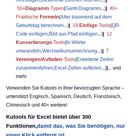
50+
Diagramm
-Typen
(
Gantt-Diagramm
...)
|
40+
Praktische
Formeln
(
Alter basierend auf dem
Geburtstag berechnen
...)
|
19
Einfüge
-Tools
(
QR-
Code einfügen
,
Bild aus Pfad einfügen
...)
|
12
Konvertierungs
-Tools
(
In Wörter
umwandeln
,
Wechselkursumrechnung
...)
|
7
Vereinigen/Aufteilen
-Tools
(
Erweiterte Zeilen
zusammenführen
,
Excel-Zellen aufteilen
...)
|
... und
mehr
Verwenden Sie Kutools in Ihrer bevorzugten Sprache –
unterstützt Englisch, Spanisch, Deutsch, Französisch,
Chinesisch und 40+ weitere!
Kutools für Excel bietet über 300
Funktionen,
damit das, was Sie benötigen, nur
einen Klick entfernt ist...