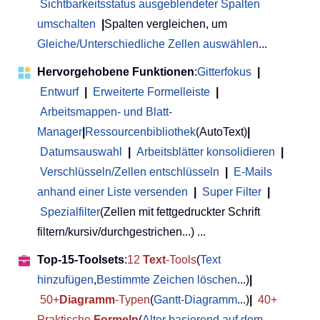
Sichtbarkeitsstatus ausgeblendeter Spalten
umschalten
|
Spalten vergleichen, um
Gleiche/Unterschiedliche Zellen auswählen
...
Hervorgehobene Funktionen
:
Gitterfokus
|
Entwurf
|
Erweiterte Formelleiste
|
Arbeitsmappen- und Blatt-
Manager
|
Ressourcenbibliothek
(AutoText)
|
Datumsauswahl
|
Arbeitsblätter konsolidieren
|
Verschlüsseln/Zellen entschlüsseln
|
E-Mails
anhand einer Liste versenden
|
Super Filter
|
Spezialfilter
(Zellen mit fettgedruckter Schrift
filtern/kursiv/durchgestrichen...) ...
Top-15-Toolsets
:
12
Text
-Tools
(
Text
hinzufügen
,
Bestimmte Zeichen löschen
...)
|
50+
Diagramm
-Typen
(
Gantt-Diagramm
...)
|
40+
Praktische
Formeln
(
Alter basierend auf dem