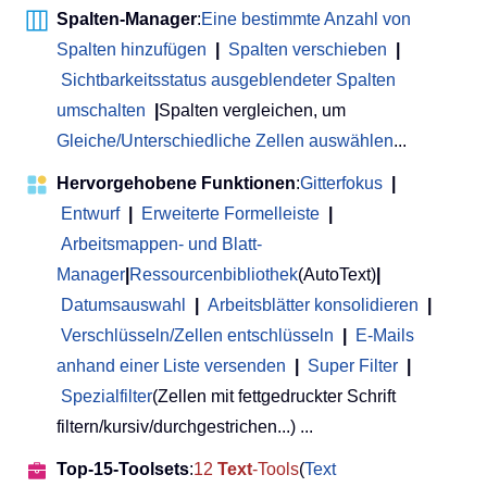
Spalten-Manager
:
Eine bestimmte Anzahl von
Spalten hinzufügen
|
Spalten verschieben
|
Sichtbarkeitsstatus ausgeblendeter Spalten
umschalten
|
Spalten vergleichen, um
Gleiche/Unterschiedliche Zellen auswählen
...
Hervorgehobene Funktionen
:
Gitterfokus
|
Entwurf
|
Erweiterte Formelleiste
|
Arbeitsmappen- und Blatt-
Manager
|
Ressourcenbibliothek
(AutoText)
|
Datumsauswahl
|
Arbeitsblätter konsolidieren
|
Verschlüsseln/Zellen entschlüsseln
|
E-Mails
anhand einer Liste versenden
|
Super Filter
|
Spezialfilter
(Zellen mit fettgedruckter Schrift
filtern/kursiv/durchgestrichen...) ...
Top-15-Toolsets
:
12
Text
-Tools
(
Text