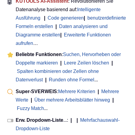
🤖
KUTOOLS AI-Assistent
: Revolutionieren Sie
Datenanalyse basierend auf:
Intelligente
Ausführung
|
Code generieren
|
benutzerdefinierte
Formeln erstellen
|
Daten analysieren und
Diagramme erstellen
|
Erweiterte Funktionen
aufrufen
…
Beliebte Funktionen
:
Suchen, Hervorheben oder
Doppelte markieren
|
Leere Zeilen löschen
|
Spalten kombinieren oder Zellen ohne
Datenverlust
|
Runden ohne Formel
...
Super-SVERWEIS
:
Mehrere Kriterien
|
Mehrere
Werte
|
Über mehrere Arbeitsblätter hinweg
|
Fuzzy Match
...
Erw. Dropdown-Liste
...:
|
|
Mehrfachauswahl-
Dropdown-Liste