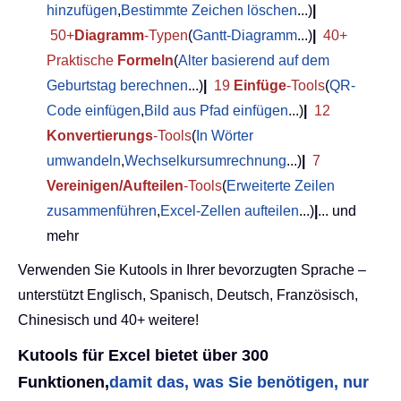
hinzufügen
,
Bestimmte Zeichen löschen
...)
|
50+
Diagramm
-Typen
(
Gantt-Diagramm
...)
|
40+
Praktische
Formeln
(
Alter basierend auf dem
Geburtstag berechnen
...)
|
19
Einfüge
-Tools
(
QR-
Code einfügen
,
Bild aus Pfad einfügen
...)
|
12
Konvertierungs
-Tools
(
In Wörter
umwandeln
,
Wechselkursumrechnung
...)
|
7
Vereinigen/Aufteilen
-Tools
(
Erweiterte Zeilen
zusammenführen
,
Excel-Zellen aufteilen
...)
|
... und
mehr
Verwenden Sie Kutools in Ihrer bevorzugten Sprache –
unterstützt Englisch, Spanisch, Deutsch, Französisch,
Chinesisch und 40+ weitere!
Kutools für Excel bietet über 300
Funktionen,
damit das, was Sie benötigen, nur