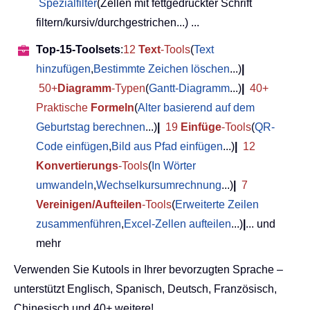
Spezialfilter
(Zellen mit fettgedruckter Schrift
filtern/kursiv/durchgestrichen...) ...
Top-15-Toolsets
:
12
Text
-Tools
(
Text
hinzufügen
,
Bestimmte Zeichen löschen
...)
|
50+
Diagramm
-Typen
(
Gantt-Diagramm
...)
|
40+
Praktische
Formeln
(
Alter basierend auf dem
Geburtstag berechnen
...)
|
19
Einfüge
-Tools
(
QR-
Code einfügen
,
Bild aus Pfad einfügen
...)
|
12
Konvertierungs
-Tools
(
In Wörter
umwandeln
,
Wechselkursumrechnung
...)
|
7
Vereinigen/Aufteilen
-Tools
(
Erweiterte Zeilen
zusammenführen
,
Excel-Zellen aufteilen
...)
|
... und
mehr
Verwenden Sie Kutools in Ihrer bevorzugten Sprache –
unterstützt Englisch, Spanisch, Deutsch, Französisch,
Chinesisch und 40+ weitere!