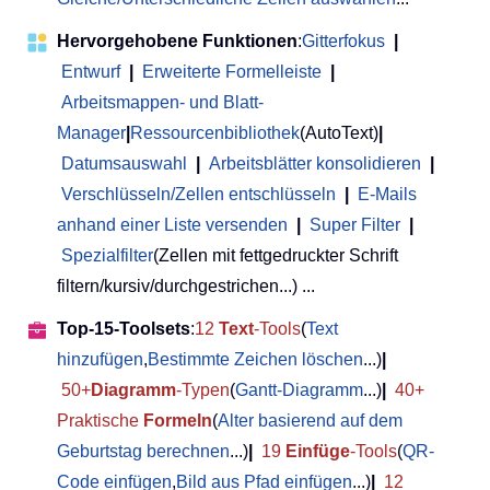
Hervorgehobene Funktionen
:
Gitterfokus
|
Entwurf
|
Erweiterte Formelleiste
|
Arbeitsmappen- und Blatt-
Manager
|
Ressourcenbibliothek
(AutoText)
|
Datumsauswahl
|
Arbeitsblätter konsolidieren
|
Verschlüsseln/Zellen entschlüsseln
|
E-Mails
anhand einer Liste versenden
|
Super Filter
|
Spezialfilter
(Zellen mit fettgedruckter Schrift
filtern/kursiv/durchgestrichen...) ...
Top-15-Toolsets
:
12
Text
-Tools
(
Text
hinzufügen
,
Bestimmte Zeichen löschen
...)
|
50+
Diagramm
-Typen
(
Gantt-Diagramm
...)
|
40+
Praktische
Formeln
(
Alter basierend auf dem
Geburtstag berechnen
...)
|
19
Einfüge
-Tools
(
QR-
Code einfügen
,
Bild aus Pfad einfügen
...)
|
12