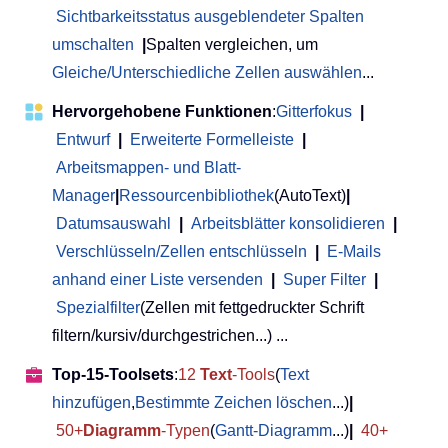
Sichtbarkeitsstatus ausgeblendeter Spalten
umschalten
|
Spalten vergleichen, um
Gleiche/Unterschiedliche Zellen auswählen
...
Hervorgehobene Funktionen
:
Gitterfokus
|
Entwurf
|
Erweiterte Formelleiste
|
Arbeitsmappen- und Blatt-
Manager
|
Ressourcenbibliothek
(AutoText)
|
Datumsauswahl
|
Arbeitsblätter konsolidieren
|
Verschlüsseln/Zellen entschlüsseln
|
E-Mails
anhand einer Liste versenden
|
Super Filter
|
Spezialfilter
(Zellen mit fettgedruckter Schrift
filtern/kursiv/durchgestrichen...) ...
Top-15-Toolsets
:
12
Text
-Tools
(
Text
hinzufügen
,
Bestimmte Zeichen löschen
...)
|
50+
Diagramm
-Typen
(
Gantt-Diagramm
...)
|
40+