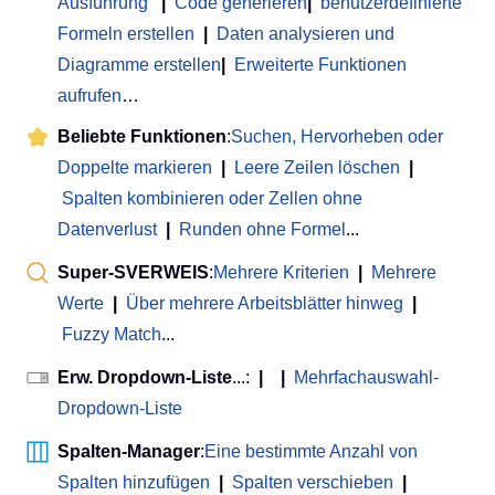
Ausführung
|
Code generieren
|
benutzerdefinierte
Formeln erstellen
|
Daten analysieren und
Diagramme erstellen
|
Erweiterte Funktionen
aufrufen
…
Beliebte Funktionen
:
Suchen, Hervorheben oder
Doppelte markieren
|
Leere Zeilen löschen
|
Spalten kombinieren oder Zellen ohne
Datenverlust
|
Runden ohne Formel
...
Super-SVERWEIS
:
Mehrere Kriterien
|
Mehrere
Werte
|
Über mehrere Arbeitsblätter hinweg
|
Fuzzy Match
...
Erw. Dropdown-Liste
...:
|
|
Mehrfachauswahl-
Dropdown-Liste
Spalten-Manager
:
Eine bestimmte Anzahl von
Spalten hinzufügen
|
Spalten verschieben
|