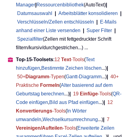
Manager
|
Ressourcenbibliothek
(AutoText)
|
Datumsauswahl
|
Arbeitsblätter konsolidieren
|
Verschlüsseln/Zellen entschlüsseln
|
E-Mails
anhand einer Liste versenden
|
Super Filter
|
Spezialfilter
(Zellen mit fettgedruckter Schrift
filtern/kursiv/durchgestrichen...) ...
Top-15-Toolsets
:
12
Text
-Tools
(
Text
hinzufügen
,
Bestimmte Zeichen löschen
...)
|
50+
Diagramm
-Typen
(
Gantt-Diagramm
...)
|
40+
Praktische
Formeln
(
Alter basierend auf dem
Geburtstag berechnen
...)
|
19
Einfüge
-Tools
(
QR-
Code einfügen
,
Bild aus Pfad einfügen
...)
|
12
Konvertierungs
-Tools
(
In Wörter
umwandeln
,
Wechselkursumrechnung
...)
|
7
Vereinigen/Aufteilen
-Tools
(
Erweiterte Zeilen
zusammenführen
,
Excel-Zellen aufteilen
...)
|
... und