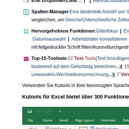
Erw. Dropdown-Liste
...:
|
|
Mehrfachauswahl
Spalten-Manager
:
Eine bestimmte Anzahl von S
vergleichen, um
Gleiche/Unterschiedliche Zell
Hervorgehobene Funktionen
:
Gitterfokus
|
En
Datumsauswahl
|
Arbeitsblätter konsolidieren
mit fettgedruckter Schrift filtern/kursiv/durchgestri
Top-15-Toolsets
:
12
Text
-Tools
(
Text hinzufüge
basierend auf dem Geburtstag berechnen
...)
|
1
umwandeln
,
Wechselkursumrechnung
...)
|
7
Ver
Verwenden Sie Kutools in Ihrer bevorzugten Sprache
Kutools für Excel bietet über 300 Funktione