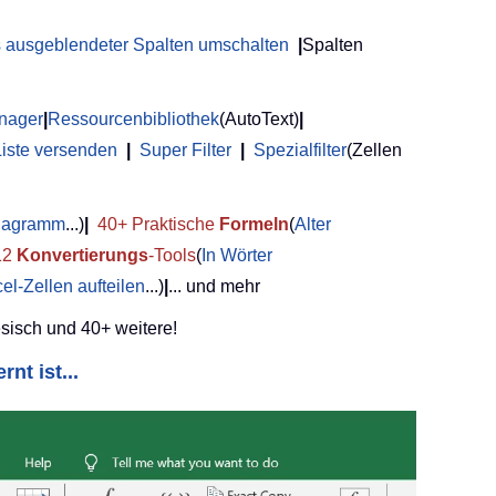
us ausgeblendeter Spalten umschalten
|
Spalten
anager
|
Ressourcenbibliothek
(AutoText)
|
Liste versenden
|
Super Filter
|
Spezialfilter
(Zellen
Diagramm
...)
|
40+ Praktische
Formeln
(
Alter
12
Konvertierungs
-Tools
(
In Wörter
el-Zellen aufteilen
...)
|
... und mehr
sisch und 40+ weitere!
nt ist...