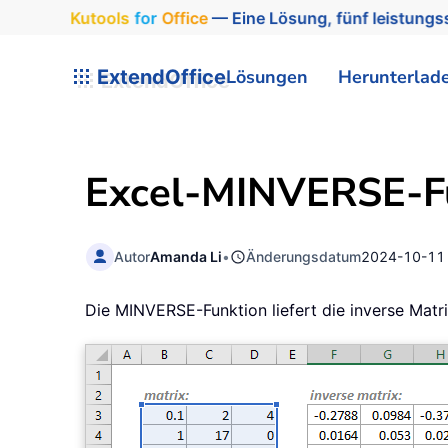
Kutools
for
Office
— Eine Lösung, fünf leistungss
ExtendOffice
Lösungen
Herunterlad
Excel-MINVERSE-F
Autor
Amanda Li
•
Änderungsdatum
2024-10-11
Die MINVERSE-Funktion liefert die inverse Mat