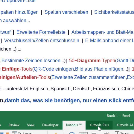
-Dropdown-Liste
palten hinzufügen
|
Spalten verschieben
|
Sichtbarkeitsstat
en auswählen
...
twurf
|
Erweiterte Formelleiste
|
Arbeitsmappen- und Blatt-M
|
Verschlüsseln/Zellen entschlüsseln
|
E-Mails anhand einer 
chen...) ...
n
,
Bestimmte Zeichen löschen
...)
|
50+
Diagramm
-Typen
(
Gantt-
9
Einfüge
-Tools
(
QR-Code einfügen
,
Bild aus Pfad einfügen
...)
|
einigen/Aufteilen
-Tools
(
Erweiterte Zeilen zusammenführen
,
Exc
 – unterstützt Englisch, Spanisch, Deutsch, Französisch, Chine
n,
damit das, was Sie benötigen, nur einen Klick entfer