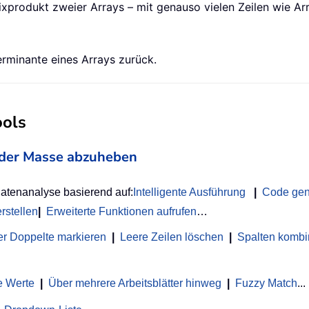
xprodukt zweier Arrays – mit genauso vielen Zeilen wie Ar
rminante eines Arrays zurück.
ools
on der Masse abzuheben
Datenanalyse basierend auf:
Intelligente Ausführung
|
Code gen
rstellen
|
Erweiterte Funktionen aufrufen
…
r Doppelte markieren
|
Leere Zeilen löschen
|
Spalten kombi
e Werte
|
Über mehrere Arbeitsblätter hinweg
|
Fuzzy Match
...