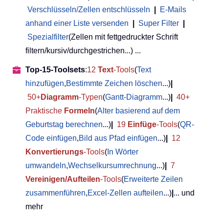
Verschlüsseln/Zellen entschlüsseln
|
E-Mails
anhand einer Liste versenden
|
Super Filter
|
Spezialfilter
(Zellen mit fettgedruckter Schrift
filtern/kursiv/durchgestrichen...) ...
Top-15-Toolsets
:
12
Text
-Tools
(
Text
hinzufügen
,
Bestimmte Zeichen löschen
...)
|
50+
Diagramm
-Typen
(
Gantt-Diagramm
...)
|
40+
Praktische
Formeln
(
Alter basierend auf dem
Geburtstag berechnen
...)
|
19
Einfüge
-Tools
(
QR-
Code einfügen
,
Bild aus Pfad einfügen
...)
|
12
Konvertierungs
-Tools
(
In Wörter
umwandeln
,
Wechselkursumrechnung
...)
|
7
Vereinigen/Aufteilen
-Tools
(
Erweiterte Zeilen
zusammenführen
,
Excel-Zellen aufteilen
...)
|
... und
mehr