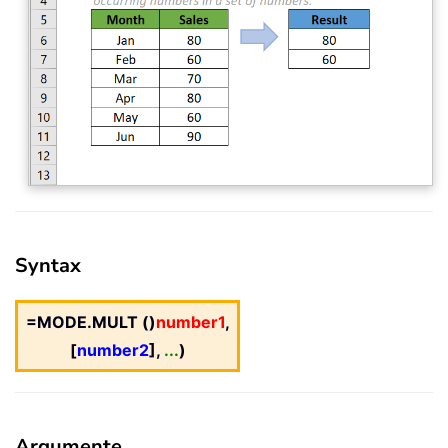
Syntax
=MODE.MULT ()
number1
,
[
number2
],
...
)
Argumente