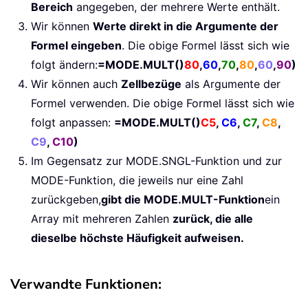
Bereich
angegeben, der mehrere Werte enthält.
Wir können
Werte direkt in die Argumente der
Formel eingeben
. Die obige Formel lässt sich wie
folgt ändern:
=MODE.MULT()
80
,
60
,
70
,
80
,
60
,
90
)
Wir können auch
Zellbezüge
als Argumente der
Formel verwenden. Die obige Formel lässt sich wie
folgt anpassen:
=MODE.MULT()
C5
,
C6
,
C7
,
C8
,
C9
,
C10
)
Im Gegensatz zur MODE.SNGL-Funktion und zur
MODE-Funktion, die jeweils nur eine Zahl
zurückgeben,
gibt die MODE.MULT-Funktion
ein
Array mit mehreren Zahlen
zurück, die alle
dieselbe höchste Häufigkeit aufweisen.
Verwandte Funktionen: