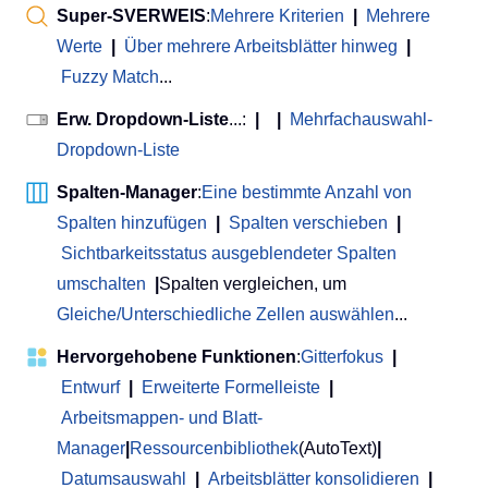
Super-SVERWEIS
:
Mehrere Kriterien
|
Mehrere
Werte
|
Über mehrere Arbeitsblätter hinweg
|
Fuzzy Match
...
Erw. Dropdown-Liste
...:
|
|
Mehrfachauswahl-
Dropdown-Liste
Spalten-Manager
:
Eine bestimmte Anzahl von
Spalten hinzufügen
|
Spalten verschieben
|
Sichtbarkeitsstatus ausgeblendeter Spalten
umschalten
|
Spalten vergleichen, um
Gleiche/Unterschiedliche Zellen auswählen
...
Hervorgehobene Funktionen
:
Gitterfokus
|
Entwurf
|
Erweiterte Formelleiste
|
Arbeitsmappen- und Blatt-
Manager
|
Ressourcenbibliothek
(AutoText)
|
Datumsauswahl
|
Arbeitsblätter konsolidieren
|