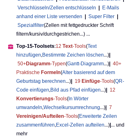
Verschlüsseln/Zellen entschlüsseln
|
E-Mails
anhand einer Liste versenden
|
Super Filter
|
Spezialfilter
(Zellen mit fettgedruckter Schrift
filtern/kursiv/durchgestrichen...) ...
Top-15-Toolsets
:
12
Text
-Tools
(
Text
hinzufügen
,
Bestimmte Zeichen löschen
...)
|
50+
Diagramm
-Typen
(
Gantt-Diagramm
...)
|
40+
Praktische
Formeln
(
Alter basierend auf dem
Geburtstag berechnen
...)
|
19
Einfüge
-Tools
(
QR-
Code einfügen
,
Bild aus Pfad einfügen
...)
|
12
Konvertierungs
-Tools
(
In Wörter
umwandeln
,
Wechselkursumrechnung
...)
|
7
Vereinigen/Aufteilen
-Tools
(
Erweiterte Zeilen
zusammenführen
,
Excel-Zellen aufteilen
...)
|
... und
mehr