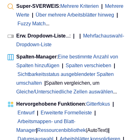
Super-SVERWEIS
:
Mehrere Kriterien
|
Mehrere
Werte
|
Über mehrere Arbeitsblätter hinweg
|
Fuzzy Match
...
Erw. Dropdown-Liste
...:
|
|
Mehrfachauswahl-
Dropdown-Liste
Spalten-Manager
:
Eine bestimmte Anzahl von
Spalten hinzufügen
|
Spalten verschieben
|
Sichtbarkeitsstatus ausgeblendeter Spalten
umschalten
|
Spalten vergleichen, um
Gleiche/Unterschiedliche Zellen auswählen
...
Hervorgehobene Funktionen
:
Gitterfokus
|
Entwurf
|
Erweiterte Formelleiste
|
Arbeitsmappen- und Blatt-
Manager
|
Ressourcenbibliothek
(AutoText)
|
Datumsauswahl
|
Arbeitsblätter konsolidieren
|